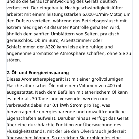
und so die Geräuschentwicklung des Geräts deutlich
verbessert. Der eingebaute Hochgeschwindigkeitslüfter
arbeitet mit einem leistungsstarken 6.000-U/min-Motor, um
den Duft zu verteilen, während das Betriebsgeräusch mit
extrem niedrigen 43 dB unter Kontrolle gehalten wird,
ähnlich dem sanften Umblättern von Seiten, praktisch
geräuschlos. Ob im Büro, Arbeitszimmer oder
Schlafzimmer, der A320 kann leise eine ruhige und
angenehme aromatische Atmosphäre schaffen, ohne Sie zu
stören.
2. Öl- und Energieeinsparung
Dieses Aromatherapiegerät ist mit einer großvolumigen
Flasche ätherischer Öle mit einem Volumen von 400 ml
ausgestattet. Nach dem Befüllen mit ätherischem Öl kann
es mehr als 30 Tage lang verwendet werden und
verbraucht dabei nur 0,1 kWh Strom pro Tag, was
hervorragende energiesparende und umweltfreundliche
Eigenschaften aufweist. Darüber hinaus verfügt das Gerät
über eine durchdachte Funktion zur Überwachung des
Flüssigkeitsstands, mit der Sie den Ölverbrauch jederzeit
überwachen können. So erreichen Sie problemlos eine