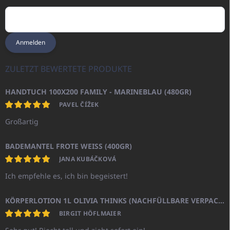
Anmelden
ZULETZT BEWERTETE PRODUKTE
HANDTUCH 100X200 FAMILY - MARINEBLAU (480GR)
PAVEL ČÍŽEK
Großartig
BADEMANTEL FROTE WEISS (400GR)
JANA KUBÁČKOVÁ
Ich empfehle es, ich bin begeistert!
KÖRPERLOTION 1L OLIVIA THINKS (NACHFÜLLBARE VERPACKUNG)
BIRGIT HÖFLMAIER