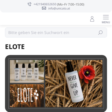
Zum
+421940652650
Inhalt
info@unicato.at
springen
Bestpreis
Suchen
ELOTE