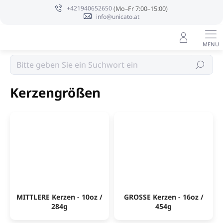
Zum
+421940652650
Inhalt
info@unicato.at
springen
Sojakerzen PURE INTEGRITY USA
Suchen
Kerzengrößen
MITTLERE Kerzen - 10oz /
GROSSE Kerzen - 16oz /
284g
454g