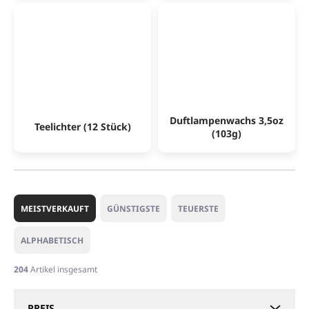
Duftlampenwachs 3,5oz
Teelichter (12 Stück)
(103g)
P
r
MEISTVERKAUFT
GÜNSTIGSTE
TEUERSTE
o
d
ALPHABETISCH
u
k
204
Artikel insgesamt
t
s
PREIS