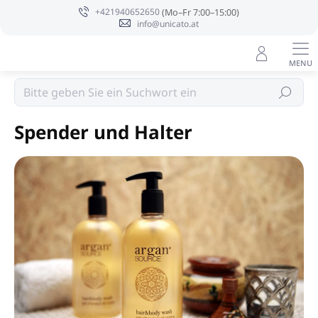
Zum
+421940652650
Inhalt
info@unicato.at
springen
Hotelkosmetik
Suchen
Spender und Halter