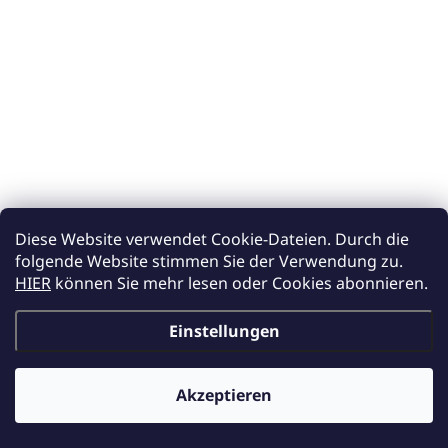
AUF LAGER
AUF LAGER
(18 ST)
(18 ST)
Shampoo 300 ml -
Glanz - Conditioner
MILANESI
300 ml - MILANESI
€8,75
€9,50
€7,11 ohne MwSt.
€7,72 ohne MwSt.
In den Warenkorb
In den Warenkorb
Diese Website verwendet Cookie-Dateien. Durch die
folgende Website stimmen Sie der Verwendung zu.
HIER
können Sie mehr lesen oder Cookies abonnieren.
Einstellungen
NEUHEIT
Akzeptieren
Zusätzliche Rabatte für Großhandelskunden (bei einer
Mindestbestellung von 400 EUR)
✕
Mehr erfahren