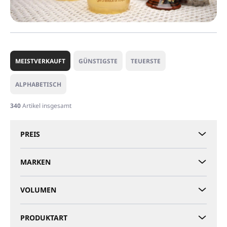
P
r
MEISTVERKAUFT
GÜNSTIGSTE
TEUERSTE
o
d
ALPHABETISCH
u
k
340
Artikel insgesamt
t
s
PREIS
o
r
t
MARKEN
i
e
VOLUMEN
r
u
n
PRODUKTART
g