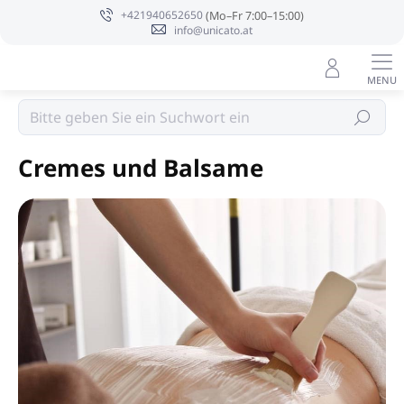
Zum
+421940652650
Inhalt
info@unicato.at
springen
Massageöle, Cremes und Seren
Suchen
Cremes und Balsame