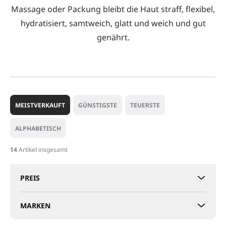
Massage oder Packung bleibt die Haut straff, flexibel,
hydratisiert, samtweich, glatt und weich und gut
genährt.
P
r
MEISTVERKAUFT
GÜNSTIGSTE
TEUERSTE
o
d
ALPHABETISCH
u
k
14
Artikel insgesamt
t
s
PREIS
o
r
t
MARKEN
i
e