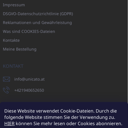
Impressum
DSGVO-Datenschutzrichtlinie (GDPR)
Reklamationen und Gewährleistung
Was sind COOKIES-Dateien
Kontakte
Meine Bestellung
KONTAKT
info
@
unicato.at
+421940652650
Diese Website verwendet Cookie-Dateien. Durch die
folgende Website stimmen Sie der Verwendung zu.
UNICATO.sk
UNICATOshop.cz
UNICATO.at
UNICATO.hu
HIER
können Sie mehr lesen oder Cookies abonnieren.
UNICATOshop.pl
UNICATOshop.de