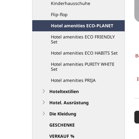
Kinderhausschuhe
Flip-flop
Hotel amenities ECO-PLANET
Hotel amenities ECO FRIENDLY
Set
Hotel amenities ECO HABITS Set
B
Hotel amenities PURITY WHITE
Set
I
Hotel amenities PRIJA
Hoteltextilien
Hotel. Ausrüstung
P
r
Die Kleidung
o
GESCHENKE
d
u
VERKAUF %