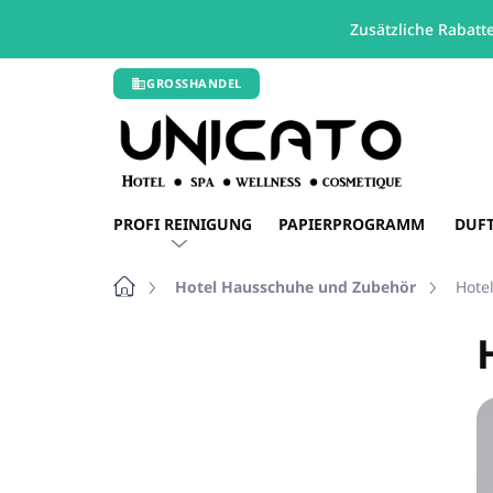
Zusätzliche Rabatt
Zum
GROSSHANDEL
Inhalt
springen
PROFI REINIGUNG
PAPIERPROGRAMM
DUF
Startseite
Hotel Hausschuhe und Zubehör
Hote
S
e
i
t
e
n
l