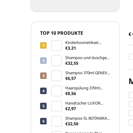
k
t
s
o
r
TOP 10 PRODUKTE
€
t
i
Kinderkosmetikset
e
COCCINELLA (ohne Seife
€3,21
und Feuchttuch)
r
Shampoo und duschgel
u
5L SENSE (Kanister)
€32,55
n
Shampoo 370ml GENEVA
g
GREEN (Pumpspender)
€6,57
Haarspülung 370ml
GENEVA GREEN
€8,56
(Pumpspender)
Handtücher LUXOR
460gr
€2,97
Shampoo 5L BOTANIKA
(Kanister)
€32,50