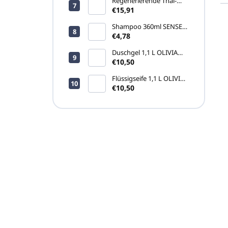
Regenerierende Thai-
Creme Namman Muay
€15,91
Active 100g
Shampoo 360ml SENSE
L
(CLICK-ON
€4,78
i
Pumpspender)
Duschgel 1,1 L OLIVIA
s
(Nachfüllpackung)
€10,50
t
e
Flüssigseife 1,1 L OLIVIA
d
(Nachfüllpackung)
€10,50
e
r
P
r
o
d
u
k
t
e