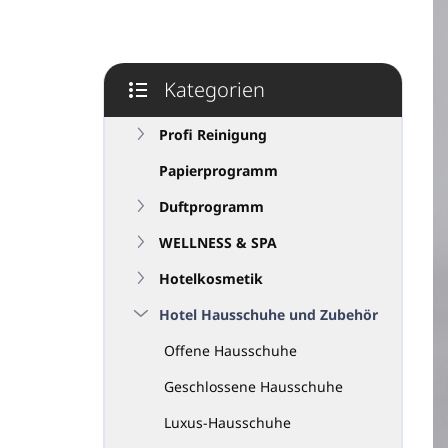
e
i
s
t
Kategorien
e
Kategorien
überspringen
Profi Reinigung
Papierprogramm
Duftprogramm
WELLNESS & SPA
Hotelkosmetik
Hotel Hausschuhe und Zubehör
Offene Hausschuhe
Geschlossene Hausschuhe
Luxus-Hausschuhe