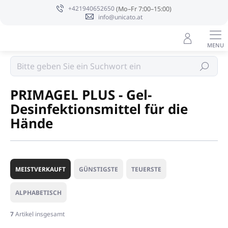
Zum
+421940652650
Inhalt
info@unicato.at
springen
Profi Reinigung
Suchen
PRIMAGEL PLUS - Gel-
Desinfektionsmittel für die
Hände
P
r
MEISTVERKAUFT
GÜNSTIGSTE
TEUERSTE
o
d
ALPHABETISCH
u
k
7
Artikel insgesamt
t