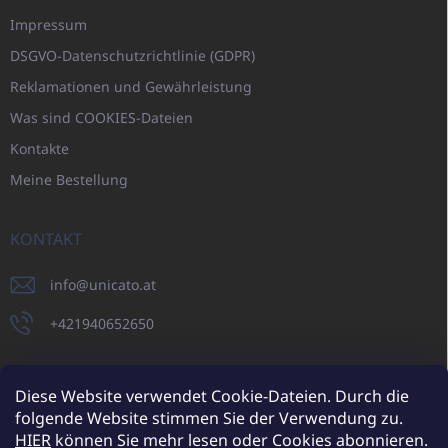
Impressum
DSGVO-Datenschutzrichtlinie (GDPR)
Reklamationen und Gewährleistung
Was sind COOKIES-Dateien
Kontakte
Meine Bestellung
KONTAKT
info
@
unicato.at
+421940652650
Diese Website verwendet Cookie-Dateien. Durch die
folgende Website stimmen Sie der Verwendung zu.
UNICATO.sk
UNICATOshop.cz
UNICATO.at
UNICATO.hu
HIER
können Sie mehr lesen oder Cookies abonnieren.