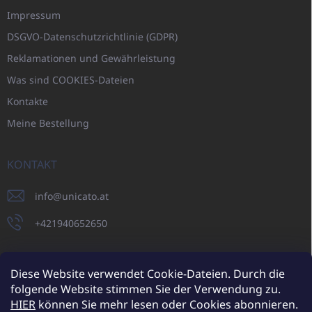
Impressum
DSGVO-Datenschutzrichtlinie (GDPR)
Reklamationen und Gewährleistung
Was sind COOKIES-Dateien
Kontakte
Meine Bestellung
KONTAKT
info
@
unicato.at
+421940652650
Diese Website verwendet Cookie-Dateien. Durch die
folgende Website stimmen Sie der Verwendung zu.
UNICATO.sk
UNICATOshop.cz
UNICATO.at
UNICATO.hu
HIER
können Sie mehr lesen oder Cookies abonnieren.