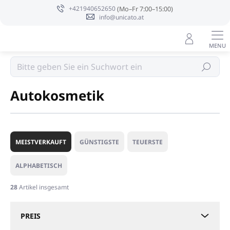
Zum
+421940652650
Inhalt
info@unicato.at
springen
Profi Reinigung
Suchen
Autokosmetik
P
r
MEISTVERKAUFT
GÜNSTIGSTE
TEUERSTE
o
d
ALPHABETISCH
u
k
28
Artikel insgesamt
t
s
PREIS
o