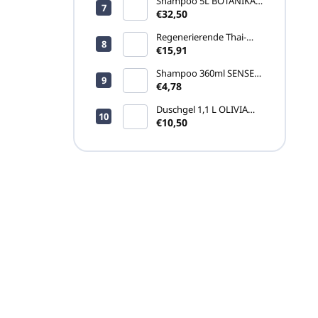
Shampoo 5L BOTANIKA
(Kanister)
€32,50
Regenerierende Thai-
Creme Namman Muay
€15,91
Active 100g
Shampoo 360ml SENSE
(CLICK-ON
€4,78
Pumpspender)
Duschgel 1,1 L OLIVIA
(Nachfüllpackung)
€10,50