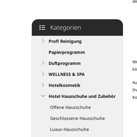
de
e
i
s
t
Kategorien
e
Kategorien
überspringen
Profi Reinigung
Papierprogramm
We
Duftprogramm
kö
WELLNESS & SPA
Na
Hotelkosmetik
Ih
Hotel Hausschuhe und Zubehör
Ko
Offene Hausschuhe
Geschlossene Hausschuhe
Luxus-Hausschuhe