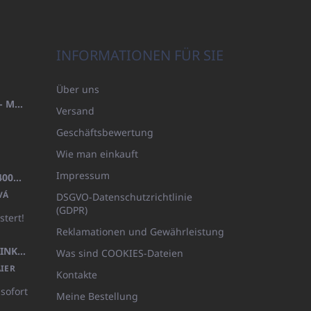
INFORMATIONEN FÜR SIE
Über uns
HANDTUCH 100X200 FAMILY - MARINEBLAU (480GR)
Versand
Geschäftsbewertung
Wie man einkauft
Impressum
BADEMANTEL FROTE WEISS (400GR)
VÁ
DSGVO-Datenschutzrichtlinie
(GDPR)
stert!
Reklamationen und Gewährleistung
KÖRPERLOTION 1L OLIVIA THINKS (NACHFÜLLBARE VERPACKUNG)
Was sind COOKIES-Dateien
IER
Kontakte
 sofort
Meine Bestellung