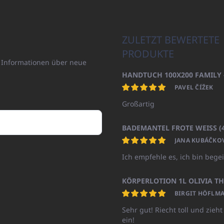
ZULETZT BEWERTETE
PRODUKTE
n Informationen über neue
PAVEL ČÍŽEK
Großartig
JANA KUBÁČKO
Ich empfehle es, ich bin begei
BIRGIT HÖFLMA
Sehr gut! Riecht toll und zieht
ein!