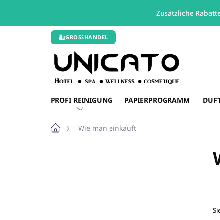
Zusätzliche Rabatt
Zum
GROSSHANDEL
Inhalt
springen
PROFI REINIGUNG
PAPIERPROGRAMM
DUF
Startseite
Wie man einkauft
S
e
i
t
e
n
Si
l