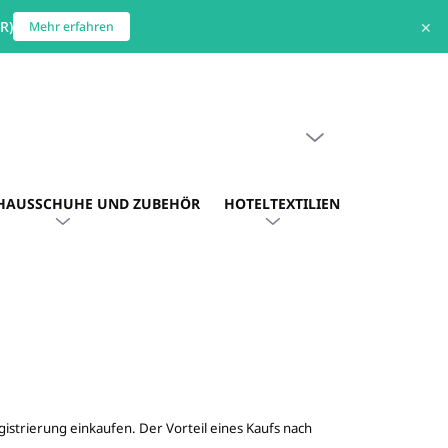
R)
✕
Mehr erfahren
WARENKORB LEEREN
WARENKORB
HAUSSCHUHE UND ZUBEHÖR
HOTELTEXTILIEN
HOTEL. AU
istrierung einkaufen. Der Vorteil eines Kaufs nach