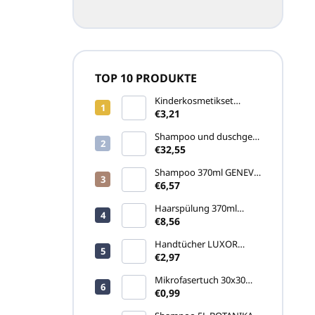
TOP 10 PRODUKTE
Kinderkosmetikset
COCCINELLA (ohne Seife
€3,21
und Feuchttuch)
Shampoo und duschgel
5L SENSE (Kanister)
€32,55
Shampoo 370ml GENEVA
GREEN (Pumpspender)
€6,57
Haarspülung 370ml
GENEVA GREEN
€8,56
(Pumpspender)
Handtücher LUXOR
460gr
€2,97
Mikrofasertuch 30x30
cm, blau
€0,99