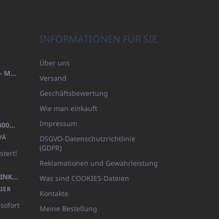
INFORMATIONEN FÜR SIE
Über uns
HANDTUCH 100X200 FAMILY - MARINEBLAU (480GR)
Versand
Geschäftsbewertung
Wie man einkauft
Impressum
BADEMANTEL FROTE WEISS (400GR)
VÁ
DSGVO-Datenschutzrichtlinie
(GDPR)
stert!
Reklamationen und Gewährleistung
KÖRPERLOTION 1L OLIVIA THINKS (NACHFÜLLBARE VERPACKUNG)
Was sind COOKIES-Dateien
IER
Kontakte
 sofort
Meine Bestellung