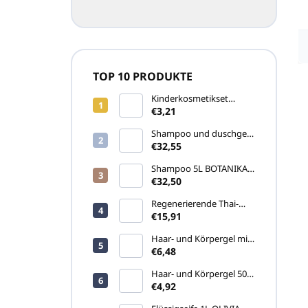
TOP 10 PRODUKTE
Kinderkosmetikset
COCCINELLA (ohne Seife
€3,21
und Feuchttuch)
Shampoo und duschgel
5L SENSE (Kanister)
€32,55
Shampoo 5L BOTANIKA
(Kanister)
€32,50
Regenerierende Thai-
Creme Namman Muay
€15,91
Active 100g
Haar- und Körpergel mit
Ginseng PRIJA 380ml
€6,48
(Pumpspender)
Haar- und Körpergel 500
ml APRICOT
€4,92
(Pumpspender)