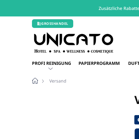
Zusätzliche Rabatt
Zum
GROSSHANDEL
Inhalt
springen
PROFI REINIGUNG
PAPIERPROGRAMM
DUF
Startseite
Versand
S
e
i
t
e
n
l