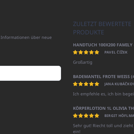
ZULETZT BEWERTETE
PRODUKTE
n Informationen über neue
PAVEL ČÍŽEK
Großartig
JANA KUBÁČKO
Ich empfehle es, ich bin begei
BIRGIT HÖFLMA
Sehr gut! Riecht toll und zieht
ein!