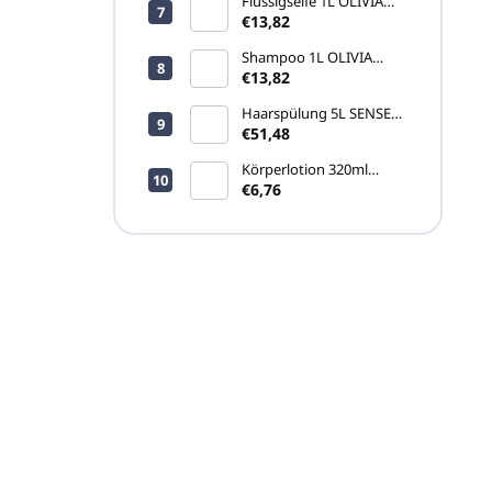
Flüssigseife 1L OLIVIA
THINKS (nachfüllbare
€13,82
Verpackung)
Shampoo 1L OLIVIA
THINKS (nachfüllbare
€13,82
Verpackung)
Haarspülung 5L SENSE
(Kanister)
€51,48
Körperlotion 320ml
ARGAN SOURCE (TREND
€6,76
Spender)