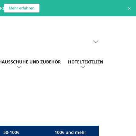
R)
✕
Mehr erfahren
WARENKORB LEEREN
WARENKORB
HAUSSCHUHE UND ZUBEHÖR
HOTELTEXTILIEN
HOTEL. AU
50-100€
100€ und mehr