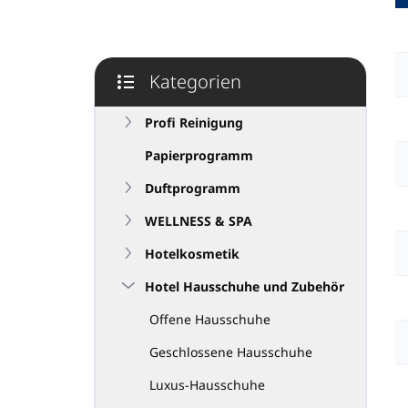
e
i
s
t
Kategorien
e
Kategorien
überspringen
Profi Reinigung
Papierprogramm
Duftprogramm
WELLNESS & SPA
Hotelkosmetik
Hotel Hausschuhe und Zubehör
Offene Hausschuhe
Geschlossene Hausschuhe
Luxus-Hausschuhe