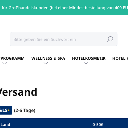
e für Großhandelskunden (bei einer Mindestbestellung von 400 EU
Suchen
TPROGRAMM
WELLNESS & SPA
HOTELKOSMETIK
HOTEL 
Versand
GLS
•
(2-6 Tage)
Land
0-50€