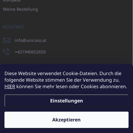
Meine Bestellung
KONTAKT
info
@
unicato.at
+421940652650
Diese Website verwendet Cookie-Dateien. Durch die
folgende Website stimmen Sie der Verwendung zu.
UNICATO.sk
UNICATOshop.cz
UNICATO.at
UNICATO.hu
HIER
können Sie mehr lesen oder Cookies abonnieren.
UNICATOshop.pl
UNICATOshop.de
Einstellungen
Copyright 2026
UNICATO.at
. Alle Rechte vorbehalten.
Cookie-
Einstellungen ändern
Akzeptieren
Zusätzliche Rabatte für Großhandelskunden (bei einer
Mindestbestellung von 400 EUR)
✕
Erstellt von Shoptet
Mehr erfahren