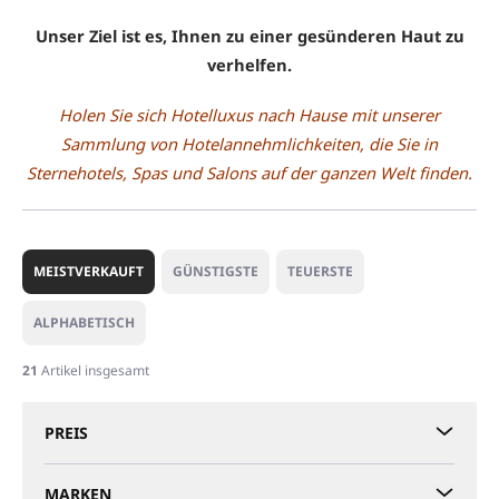
Unser Ziel ist es, Ihnen zu einer gesünderen Haut zu
verhelfen.
Holen Sie sich Hotelluxus nach Hause mit unserer
Sammlung von Hotelannehmlichkeiten, die Sie in
Sternehotels, Spas und Salons auf der ganzen Welt finden.
P
r
MEISTVERKAUFT
GÜNSTIGSTE
TEUERSTE
o
d
ALPHABETISCH
u
k
21
Artikel insgesamt
t
s
PREIS
o
r
t
MARKEN