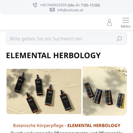
Zum
+421940652650
Inhalt
info@unicato.at
springen
Luxuriös und gebrandet
Suchen
ELEMENTAL HERBOLOGY
Botanische Körperpflege
- ELEMENTAL HERBOLOGY
Durch wirkungsvolle Pflanzenextrakte und Pflanzenöle