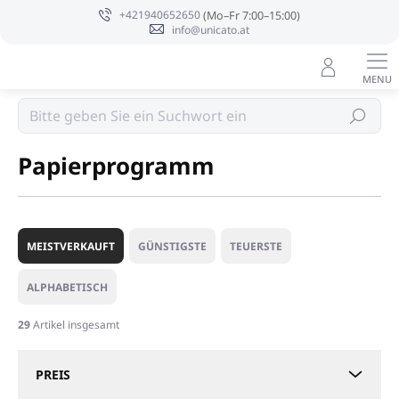
Zum
+421940652650
Inhalt
info@unicato.at
springen
Suchen
Startseite
Papierprogramm
P
r
MEISTVERKAUFT
GÜNSTIGSTE
TEUERSTE
o
d
ALPHABETISCH
u
k
29
Artikel insgesamt
t
s
PREIS
o