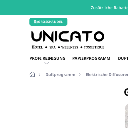
Zusätzliche Rabatt
Zum
GROSSHANDEL
Inhalt
springen
PROFI REINIGUNG
PAPIERPROGRAMM
DUF
Startseite
Duftprogramm
Elektrische Diffusore
S
e
i
t
e
n
l