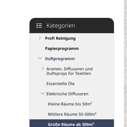
e
i
s
t
Kategorien
e
Kategorien
überspringen
Profi Reinigung
Papierprogramm
Duftprogramm
Aromen, Diffusoren und
Duftsprays für Textilien
Essentielle Öle
Elektrische Diffusoren
Kleine Räume bis 50m²
Mittlere Räume 50-300m²
Große Räume ab 300m²