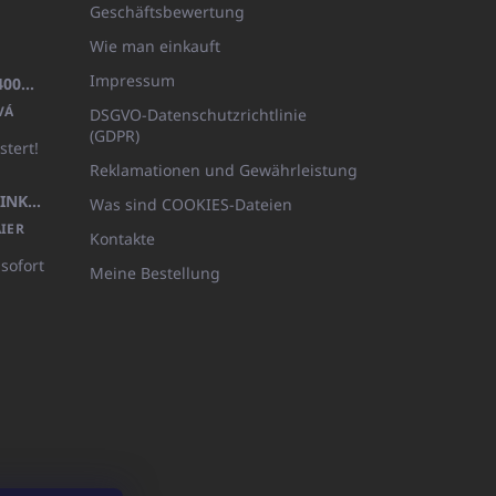
Geschäftsbewertung
Wie man einkauft
Impressum
BADEMANTEL FROTE WEISS (400GR)
VÁ
DSGVO-Datenschutzrichtlinie
(GDPR)
stert!
Reklamationen und Gewährleistung
KÖRPERLOTION 1L OLIVIA THINKS (NACHFÜLLBARE VERPACKUNG)
Was sind COOKIES-Dateien
IER
Kontakte
 sofort
Meine Bestellung