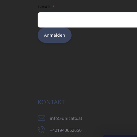
E-MAIL
Anmelden
KONTAKT
info
@
unicato.at
+421940652650