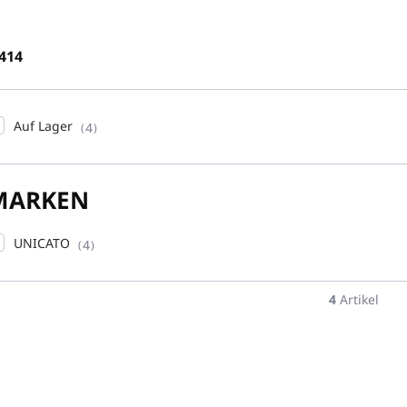
414
Auf Lager
4
MARKEN
UNICATO
4
4
Artikel
DIF-
NEUHEIT
NEUH
A1000BLACK
MARBLE-A-H333L