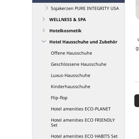
Sojakerzen PURE INTEGRITY USA
WELLNESS & SPA
Hotelkosmetik
Hotel Hausschuhe und Zubehör
g
Offene Hausschuhe
Geschlossene Hausschuhe
Luxus-Hausschuhe
Kinderhausschuhe
P
r
Flip-flop
o
Hotel amenities ECO-PLANET
d
u
Hotel amenities ECO FRIENDLY
k
Set
t
Hotel amenities ECO HABITS Set
s