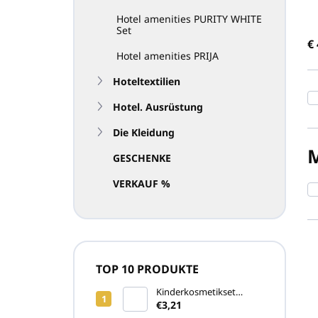
o
Hotel amenities PURITY WHITE
r
Set
€
t
Hotel amenities PRIJA
i
e
Hoteltextilien
r
u
Hotel. Ausrüstung
n
Die Kleidung
g
GESCHENKE
VERKAUF %
L
TOP 10 PRODUKTE
i
s
Kinderkosmetikset
COCCINELLA (ohne Seife
€3,21
t
und Feuchttuch)