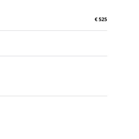
€
525
EIT
MARBLE-A-
Q1000PRO-
H333M
BLACK