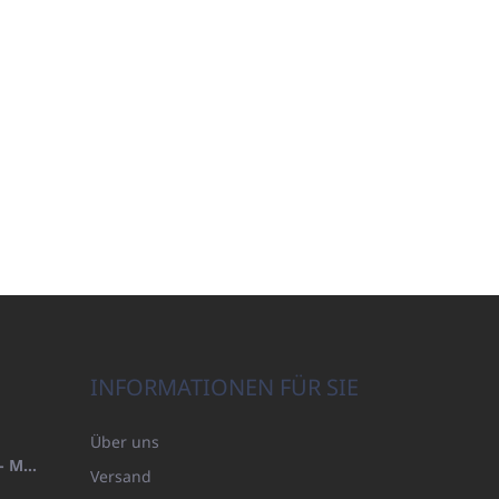
INFORMATIONEN FÜR SIE
Über uns
HANDTUCH 100X200 FAMILY - MARINEBLAU (480GR)
Versand