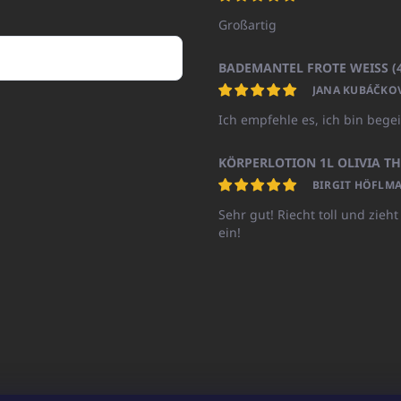
Großartig
JANA KUBÁČKO
Ich empfehle es, ich bin begei
BIRGIT HÖFLMA
Sehr gut! Riecht toll und zieht
ein!