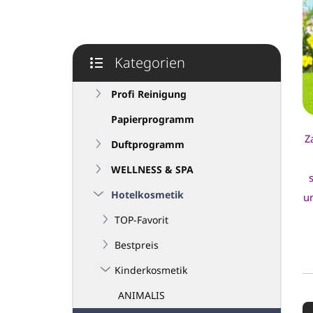
e
i
s
t
Kategorien
e
Kategorien
überspringen
Profi Reinigung
Papierprogramm
Z
Duftprogramm
WELLNESS & SPA
Hotelkosmetik
u
TOP-Favorit
Bestpreis
Kinderkosmetik
P
ANIMALIS
r