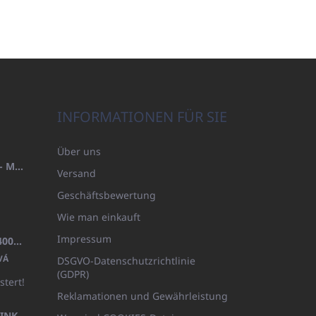
INFORMATIONEN FÜR SIE
Über uns
HANDTUCH 100X200 FAMILY - MARINEBLAU (480GR)
Versand
Geschäftsbewertung
Wie man einkauft
Impressum
BADEMANTEL FROTE WEISS (400GR)
VÁ
DSGVO-Datenschutzrichtlinie
(GDPR)
stert!
Reklamationen und Gewährleistung
KÖRPERLOTION 1L OLIVIA THINKS (NACHFÜLLBARE VERPACKUNG)