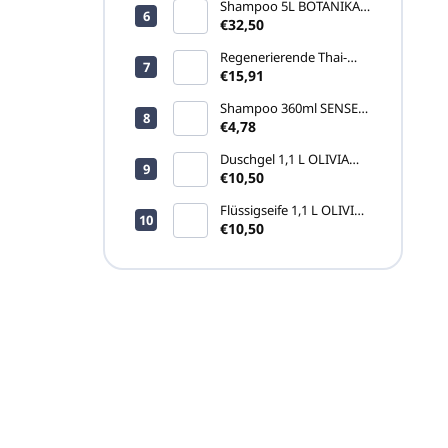
Shampoo 5L BOTANIKA
(Kanister)
€32,50
Regenerierende Thai-
Creme Namman Muay
€15,91
Active 100g
Shampoo 360ml SENSE
(CLICK-ON
€4,78
Pumpspender)
Duschgel 1,1 L OLIVIA
(Nachfüllpackung)
€10,50
Flüssigseife 1,1 L OLIVIA
(Nachfüllpackung)
€10,50