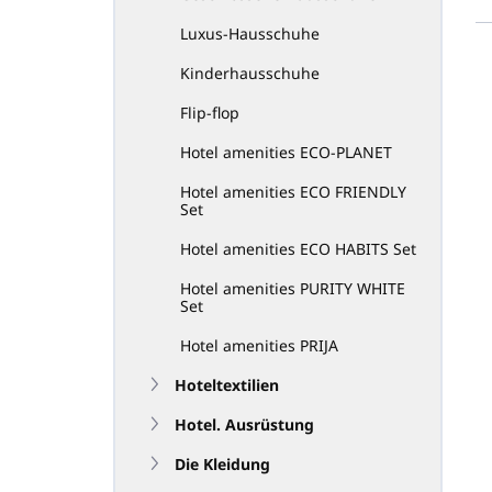
Luxus-Hausschuhe
Kinderhausschuhe
L
i
Flip-flop
s
Hotel amenities ECO-PLANET
t
e
Hotel amenities ECO FRIENDLY
d
Set
e
Hotel amenities ECO HABITS Set
r
P
Hotel amenities PURITY WHITE
r
Set
o
Hotel amenities PRIJA
d
u
Hoteltextilien
k
t
Hotel. Ausrüstung
e
Die Kleidung