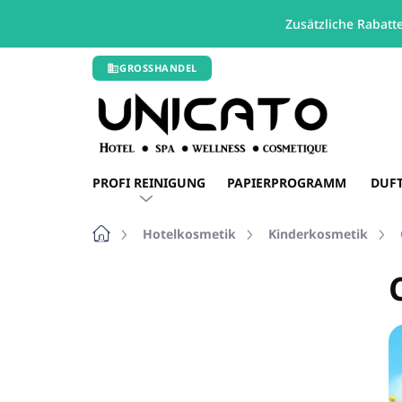
Zusätzliche Rabatt
Zum
GROSSHANDEL
Inhalt
springen
PROFI REINIGUNG
PAPIERPROGRAMM
DUF
Startseite
Hotelkosmetik
Kinderkosmetik
S
e
i
t
e
n
l