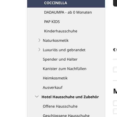
COCCINELLA
o
d
DADAUMPA - ab 0 Monaten
u
k
PAP KIDS
t
Kinderhausschuhe
s
o
Naturkosmetik
r
€
t
Luxuriös und gebrandet
i
Spender und Halter
e
r
Kanister zum Nachfüllen
u
Heimkosmetik
n
g
Ausverkauf
Hotel Hausschuhe und Zubehör
Offene Hausschuhe
Geschlossene Hausschuhe