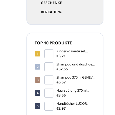
GESCHENKE
VERKAUF %
TOP 10 PRODUKTE
Kinderkosmetikset
COCCINELLA (ohne Seife
€3,21
und Feuchttuch)
Shampoo und duschgel
5L SENSE (Kanister)
€32,55
Shampoo 370ml GENEVA
GREEN (Pumpspender)
€6,57
Haarspülung 370ml
GENEVA GREEN
€8,56
(Pumpspender)
Handtücher LUXOR
460gr
€2,97