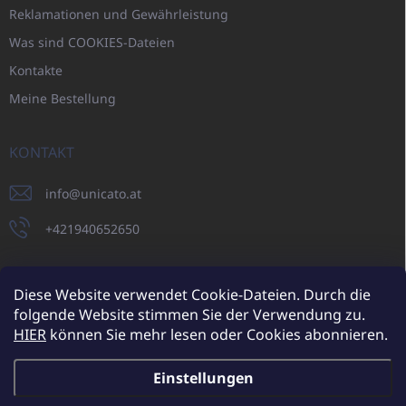
Reklamationen und Gewährleistung
Was sind COOKIES-Dateien
Kontakte
Meine Bestellung
KONTAKT
info
@
unicato.at
+421940652650
Diese Website verwendet Cookie-Dateien. Durch die
folgende Website stimmen Sie der Verwendung zu.
UNICATO.sk
UNICATOshop.cz
UNICATO.at
UNICATO.hu
HIER
können Sie mehr lesen oder Cookies abonnieren.
UNICATOshop.pl
UNICATOshop.de
Einstellungen