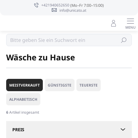
Zum
+421940652650
Inhalt
info@unicato.at
springen
Profi Reinigung
Suchen
Wäsche zu Hause
P
r
MEISTVERKAUFT
GÜNSTIGSTE
TEUERSTE
o
d
ALPHABETISCH
u
k
6
Artikel insgesamt
t
s
PREIS
o