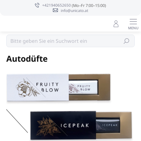
Zum
+421940652650
Inhalt
info@unicato.at
springen
Aromen, Diffusoren und Duftsprays für Textilien
Suchen
Autodüfte