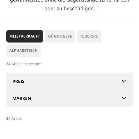
oder zu beschädigen.
P
r
MEISTVERKAUFT
GÜNSTIGSTE
TEUERSTE
o
d
ALPHABETISCH
u
k
24
Artikel insgesamt
t
s
PREIS
o
r
t
MARKEN
i
e
r
24
Artikel
u
L
n
i
g
NEUHEIT
NEUHEIT