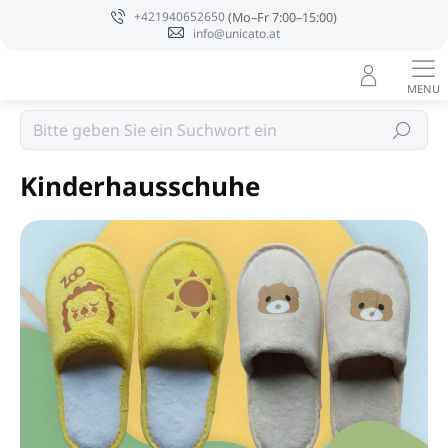
Zum
+421940652650
Inhalt
info@unicato.at
springen
Kinderkosmetik
Suchen
Kinderhausschuhe