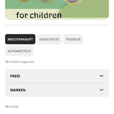
P
r
MEISTVERKAUFT
GÜNSTIGSTE
TEUERSTE
o
d
ALPHABETISCH
u
k
16
Artikel insgesamt
t
s
PREIS
o
r
t
MARKEN
i
e
r
16
Artikel
u