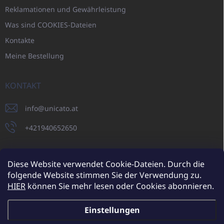
Reklamationen und Gewährleistung
Was sind COOKIES-Dateien
Kontakte
Meine Bestellung
KONTAKT
info
@
unicato.at
+421940652650
Diese Website verwendet Cookie-Dateien. Durch die
folgende Website stimmen Sie der Verwendung zu.
UNICATO.sk
UNICATOshop.cz
UNICATO.at
UNICATO.hu
HIER
können Sie mehr lesen oder Cookies abonnieren.
UNICATOshop.pl
UNICATOshop.de
Einstellungen