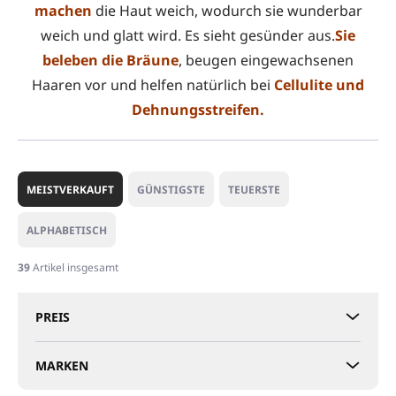
machen
die Haut weich, wodurch sie wunderbar
weich und glatt wird. Es sieht gesünder aus.
Sie
beleben die Bräune
, beugen eingewachsenen
Haaren vor und helfen natürlich bei
Cellulite und
Dehnungsstreifen.
P
r
MEISTVERKAUFT
GÜNSTIGSTE
TEUERSTE
o
d
ALPHABETISCH
u
k
39
Artikel insgesamt
t
s
PREIS
o
r
t
MARKEN
i