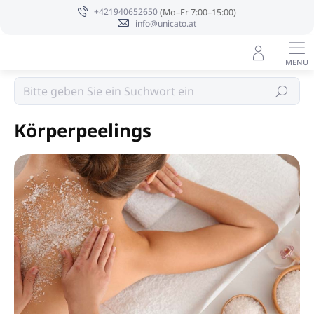
Zum
+421940652650
Inhalt
info@unicato.at
springen
WELLNESS & SPA
Suchen
Körperpeelings