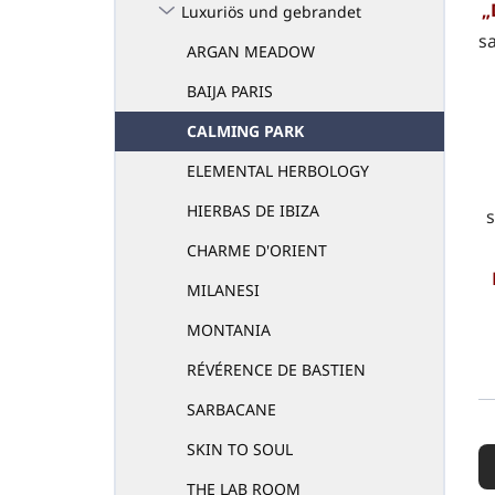
„
Luxuriös und gebrandet
s
ARGAN MEADOW
BAIJA PARIS
CALMING PARK
ELEMENTAL HERBOLOGY
HIERBAS DE IBIZA
s
CHARME D'ORIENT
MILANESI
MONTANIA
RÉVÉRENCE DE BASTIEN
SARBACANE
P
SKIN TO SOUL
r
o
THE LAB ROOM