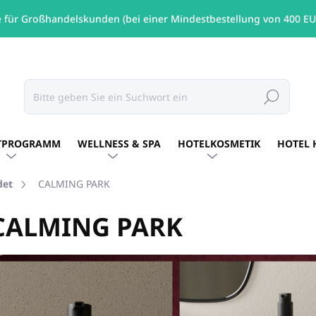
e für Großhandelskunden (bei einer Mindestbestellung von 400 EU
Suchen
TPROGRAMM
WELLNESS & SPA
HOTELKOSMETIK
HOTEL 
det
CALMING PARK
CALMING PARK