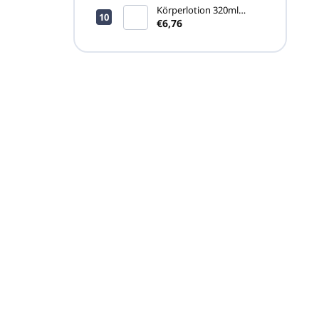
Körperlotion 320ml
ARGAN SOURCE (TREND
€6,76
Spender)
Haben Sie eine
Frage?