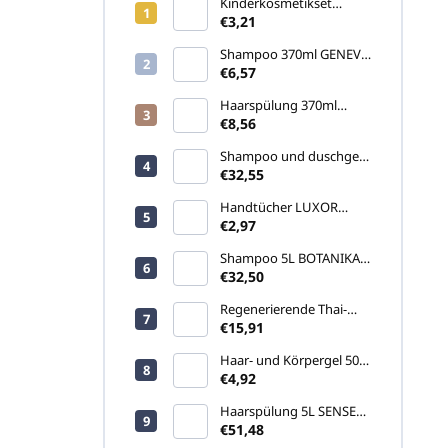
Kinderkosmetikset
COCCINELLA (ohne Seife
€3,21
und Feuchttuch)
Shampoo 370ml GENEVA
GREEN (Pumpspender)
€6,57
Haarspülung 370ml
GENEVA GREEN
€8,56
(Pumpspender)
Shampoo und duschgel
5L SENSE (Kanister)
€32,55
Handtücher LUXOR
460gr
€2,97
Shampoo 5L BOTANIKA
(Kanister)
€32,50
Regenerierende Thai-
Creme Namman Muay
€15,91
Active 100g
Haar- und Körpergel 500
ml APRICOT
€4,92
(Pumpspender)
Haarspülung 5L SENSE
(Kanister)
€51,48