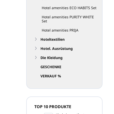
L
Hotel amenities ECO HABITS Set
i
s
Hotel amenities PURITY WHITE
t
Set
e
Hotel amenities PRIJA
d
e
Hoteltextilien
r
P
Hotel. Ausrüstung
r
Die Kleidung
o
d
GESCHENKE
u
VERKAUF %
k
t
e
TOP 10 PRODUKTE