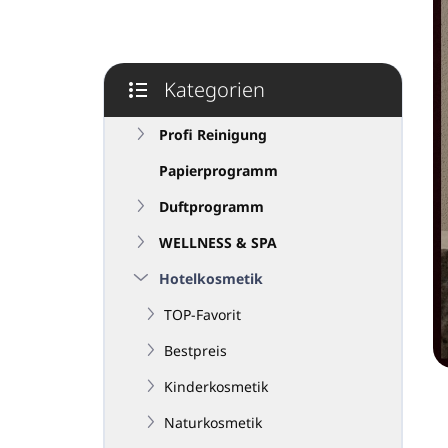
e
i
s
t
Kategorien
e
Kategorien
überspringen
Profi Reinigung
Papierprogramm
Duftprogramm
WELLNESS & SPA
Hotelkosmetik
TOP-Favorit
Bestpreis
Kinderkosmetik
Naturkosmetik