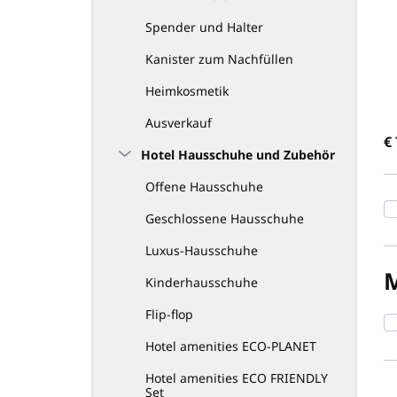
d
u
Spender und Halter
k
Kanister zum Nachfüllen
t
s
Heimkosmetik
o
r
Ausverkauf
€
t
Hotel Hausschuhe und Zubehör
i
e
Offene Hausschuhe
r
Geschlossene Hausschuhe
u
n
Luxus-Hausschuhe
g
Kinderhausschuhe
Flip-flop
Hotel amenities ECO-PLANET
Hotel amenities ECO FRIENDLY
Set