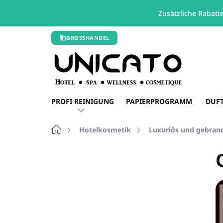
Zusätzliche Rabatt
Zum
GROSSHANDEL
Inhalt
springen
PROFI REINIGUNG
PAPIERPROGRAMM
DUF
Startseite
Hotelkosmetik
Luxuriös und gebran
S
e
i
t
e
n
l