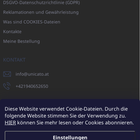
DSGVO-Datenschutzrichtlinie (GDPR)
Reklamationen und Gewährleistung
Was sind COOKIES-Dateien
Kontakte
Meine Bestellung
KONTAKT
info
@
unicato.at
+421940652650
Diese Website verwendet Cookie-Dateien. Durch die
folgende Website stimmen Sie der Verwendung zu.
UNICATO.sk
UNICATOshop.cz
UNICATO.at
UNICATO.hu
HIER
können Sie mehr lesen oder Cookies abonnieren.
UNICATOshop.pl
UNICATOshop.de
Einstellungen