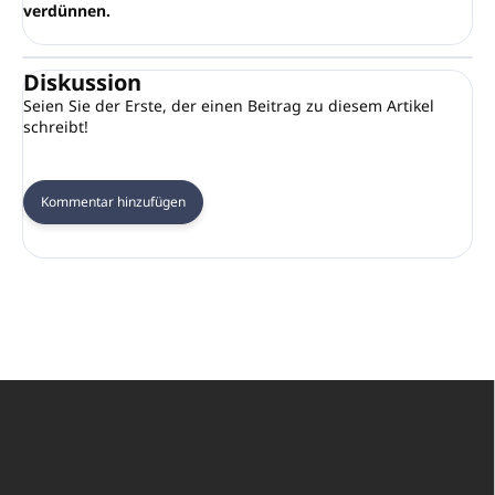
verdünnen.
Diskussion
Seien Sie der Erste, der einen Beitrag zu diesem Artikel
schreibt!
Kommentar hinzufügen
F
u
ß
z
e