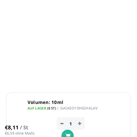
100 % reines ätherisches Öl HOCHLANDLAVENDEL
Inhalt:
10 ml, 50 ml, 200 ml
Zur Verwendung in Duftlampen und Diffusoren für
die Aromatherapie
Auch für Massagen geeignet, nach Verdünnung mit
einem Basisöl
DETAILLIERTE INFORMATIONEN
FRAGEN
ANSEHEN
Volumen: 10ml
| GAIAEO10HIGHALAV
AUF LAGER
(8 ST)
−
+
€8,11
/ St
€6,59 ohne MwSt.