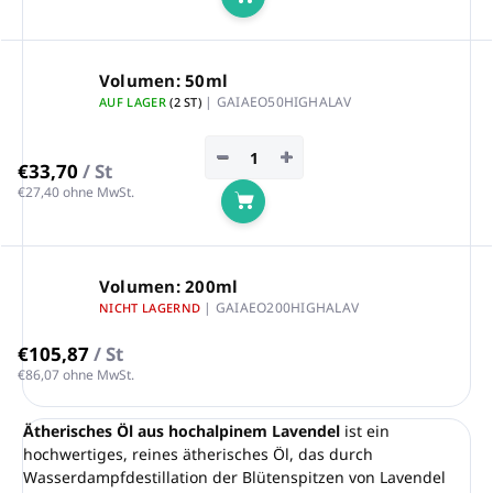
In den Warenkorb
Volumen: 50ml
| GAIAEO50HIGHALAV
AUF LAGER
(2 ST)
−
+
€33,70
/ St
€27,40 ohne MwSt.
In den Warenkorb
Volumen: 200ml
| GAIAEO200HIGHALAV
NICHT LAGERND
€105,87
/ St
€86,07 ohne MwSt.
Ätherisches Öl aus hochalpinem Lavendel
ist ein
hochwertiges, reines ätherisches Öl, das durch
Wasserdampfdestillation der Blütenspitzen von Lavendel