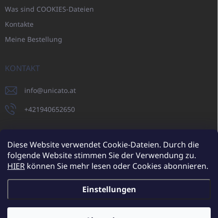
Was sind COOKIES-Dateien
Kontakte
Meine Bestellung
KONTAKT
info
@
unicato.at
+421940652650
Diese Website verwendet Cookie-Dateien. Durch die
folgende Website stimmen Sie der Verwendung zu.
UNICATO.sk
UNICATOshop.cz
UNICATO.at
UNICATO.hu
HIER
können Sie mehr lesen oder Cookies abonnieren.
UNICATOshop.pl
UNICATOshop.de
Einstellungen
Copyright 2026
UNICATO.at
. Alle Rechte vorbehalten.
Cookie-
Einstellungen ändern