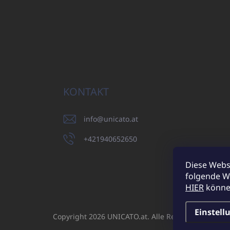
KONTAKT
info
@
unicato.at
+421940652650
Diese Webs
folgende W
UNICATO.sk
HIER
können
Einstell
Copyright 2026
UNICATO.at
. Alle Rechte vorbehalt