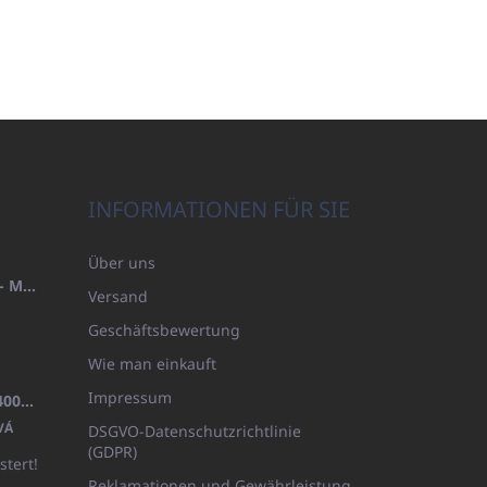
INFORMATIONEN FÜR SIE
Über uns
HANDTUCH 100X200 FAMILY - MARINEBLAU (480GR)
Versand
Geschäftsbewertung
Wie man einkauft
Impressum
BADEMANTEL FROTE WEISS (400GR)
VÁ
DSGVO-Datenschutzrichtlinie
(GDPR)
stert!
Reklamationen und Gewährleistung