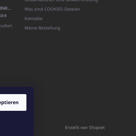
KÖRPERLOTION 1L OLIVIA THINKS (NACHFÜLLBARE VERPACKUNG)
Was sind COOKIES-Dateien
IER
Kontakte
 sofort
Meine Bestellung
eptieren
ICATOshop.de
Erstellt von Shoptet