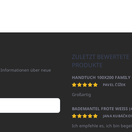
ZULETZT BEWERTETE
PRODUKTE
n Informationen über neue
PAVEL ČÍŽEK
Großartig
JANA KUBÁČKO
Ich empfehle es, ich bin begei