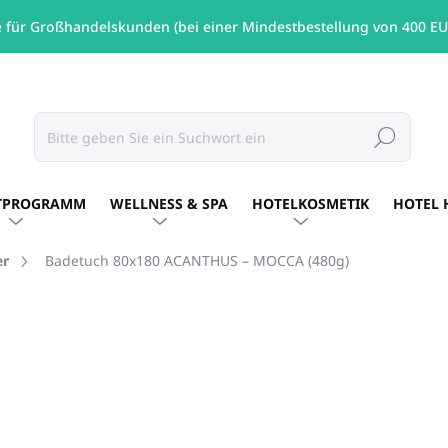
e für Großhandelskunden (bei einer Mindestbestellung von 400 EU
Suchen
TPROGRAMM
WELLNESS & SPA
HOTELKOSMETIK
HOTEL 
er
Badetuch 80x180 ACANTHUS – MOCCA (480g)
MARKE:
KIRPOGLOU GRIECHENLAND
€14,56
/ St
€11,84 ohne MwSt.
Verkaufspreis:
AUF LAGER
(24 ST)