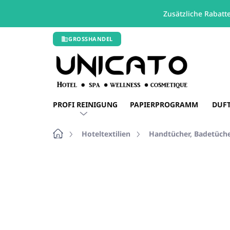
Zusätzliche Rabatt
Zum
GROSSHANDEL
Inhalt
springen
PROFI REINIGUNG
PAPIERPROGRAMM
DUF
Startseite
Hoteltextilien
Handtücher, Badetüch
Nicht bewertet
Bewertungsdetails