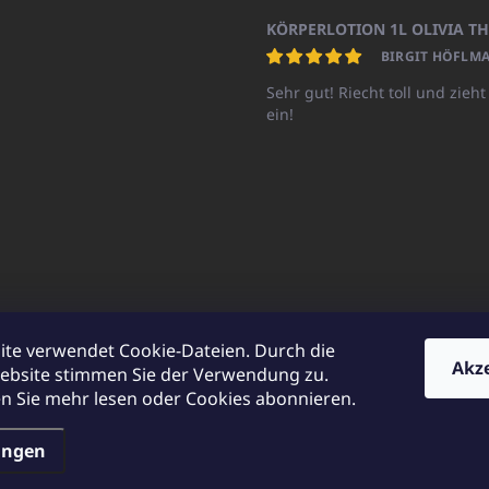
BIRGIT HÖFLMA
Sehr gut! Riecht toll und zieht
ein!
ite verwendet Cookie-Dateien. Durch die
Akz
ebsite stimmen Sie der Verwendung zu.
UNICATOshop.cz
UNICATO.at
UNICATO.hu
UNICATOshop.pl
UN
 Sie mehr lesen oder Cookies abonnieren.
ungen
en.
Cookie-Einstellungen ändern