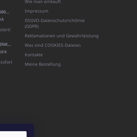
Wie man einkauft
Impressum
BADEMANTEL FROTE WEISS (400GR)
VÁ
DSGVO-Datenschutzrichtlinie
(GDPR)
stert!
Reklamationen und Gewährleistung
KÖRPERLOTION 1L OLIVIA THINKS (NACHFÜLLBARE VERPACKUNG)
Was sind COOKIES-Dateien
IER
Kontakte
 sofort
Meine Bestellung