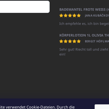
JANA KUBÁČKO
Ich empfehle es, ich bin begei
BIRGIT HÖFLMA
Sehr gut! Riecht toll und zieht
ein!
ite verwendet Cookie-Dateien. Durch die