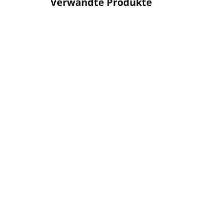
Verwandte Produkte
026SH409800
FÜR BESTELLEN
BAIJA PARIS - MOANA mit
Tiara-Blume - Shampoo 30
ml
€0,62
€0,50 ohne MwSt.
Detail