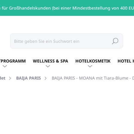
e für Großhandelskunden (bei einer Mindestbestellung von 400 EU
Suchen
TPROGRAMM
WELLNESS & SPA
HOTELKOSMETIK
HOTEL 
det
BAIJA PARIS
BAIJA PARIS - MOANA mit Tiara-Blume - 
MARKE:
BAIJA PARIS
€0,61
/ St
€0,50 ohne MwSt.
Verkaufspreis:
FÜR BESTELLEN