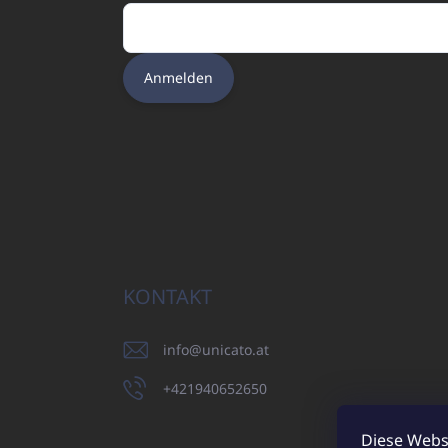
Anmelden
KONTAKT
info
@
unicato.at
+421940652650
Diese Webs