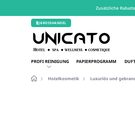
Zusätzliche Rabatt
Zum
GROSSHANDEL
Inhalt
springen
PROFI REINIGUNG
PAPIERPROGRAMM
DUF
Startseite
Hotelkosmetik
Luxuriös und gebran
Nicht bewertet
Bewertungsdetails