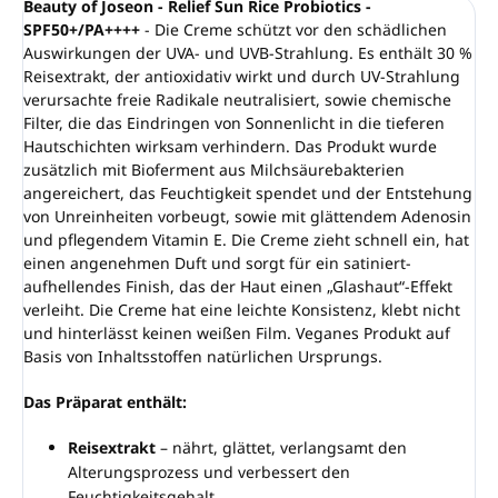
Beauty of Joseon - Relief Sun Rice Probiotics -
SPF50+/PA++++
- Die Creme schützt vor den schädlichen
Auswirkungen der UVA- und UVB-Strahlung. Es enthält 30 %
Reisextrakt, der antioxidativ wirkt und durch UV-Strahlung
verursachte freie Radikale neutralisiert, sowie chemische
Filter, die das Eindringen von Sonnenlicht in die tieferen
Hautschichten wirksam verhindern. Das Produkt wurde
zusätzlich mit Bioferment aus Milchsäurebakterien
angereichert, das Feuchtigkeit spendet und der Entstehung
von Unreinheiten vorbeugt, sowie mit glättendem Adenosin
und pflegendem Vitamin E. Die Creme zieht schnell ein, hat
einen angenehmen Duft und sorgt für ein satiniert-
aufhellendes Finish, das der Haut einen „Glashaut“-Effekt
verleiht. Die Creme hat eine leichte Konsistenz, klebt nicht
und hinterlässt keinen weißen Film. Veganes Produkt auf
Basis von Inhaltsstoffen natürlichen Ursprungs.
Das Präparat enthält:
Reisextrakt
– nährt, glättet, verlangsamt den
Alterungsprozess und verbessert den
Feuchtigkeitsgehalt