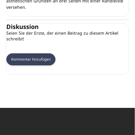
ästhetischen Gründen an drei Seiten mit einer Randleiste
versehen.
Diskussion
Seien Sie der Erste, der einen Beitrag zu diesem Artikel
schreibt!
Kommentar hinzufügen
F
u
ß
z