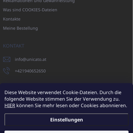
Reklamationen und Gewährleistung
Was sind COOKIES-Dateien
Kontakte
Meine Bestellung
KONTAKT
info
@
unicato.at
+421940652650
Diese Website verwendet Cookie-Dateien. Durch die
folgende Website stimmen Sie der Verwendung zu.
UNICATO.sk
UNICATOshop.cz
UNICATO.at
UNICATO.hu
HIER
können Sie mehr lesen oder Cookies abonnieren.
UNICATOshop.pl
UNICATOshop.de
Einstellungen
Copyright 2026
UNICATO.at
. Alle Rechte vorbehalten.
Cookie-