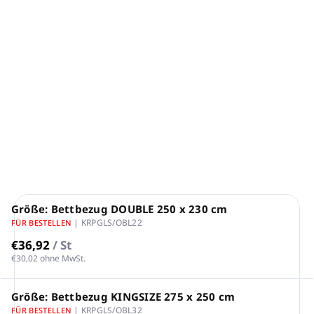
Eine Sammlung von Satinbettwäsche
LUSO 60%
Material:
60 % Baumwolle, 40 % Polyester,
Satinstreifen 2 cm, TC240
Farbe weiß
Produktion: Griechenland
DETAILLIERTE INFORMATIONEN
FRAGEN
ANSEHEN
Größe: Bettbezug DOUBLE 250 x 230 cm
| KRPGLS/OBL22
FÜR BESTELLEN
€36,92
/ St
€30,02 ohne MwSt.
Größe: Bettbezug KINGSIZE 275 x 250 cm
| KRPGLS/OBL32
FÜR BESTELLEN