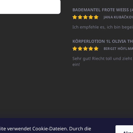
JANA KUBÁČKO
Ich empfehle es, ich bin begei
BIRGIT HÖFLMA
Sehr gut! Riecht toll und zieht
ein!
ite verwendet Cookie-Dateien. Durch die