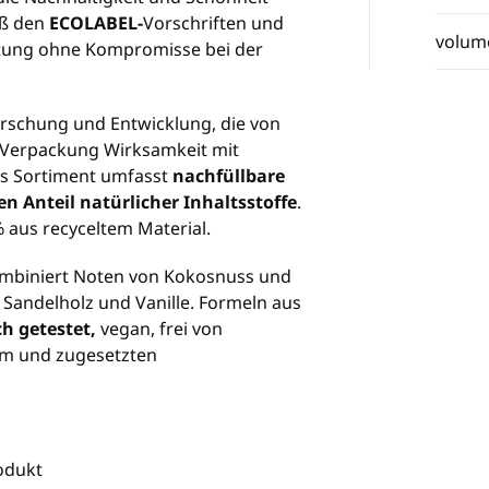
äß den
ECOLABEL-
Vorschriften und
volum
stung ohne Kompromisse bei der
orschung und Entwicklung, die von
r Verpackung Wirksamkeit mit
as Sortiment umfasst
nachfüllbare
n Anteil natürlicher Inhaltsstoffe
.
% aus recyceltem Material.
mbiniert Noten von Kokosnuss und
Sandelholz und Vanille. Formeln aus
h getestet,
vegan, frei von
tum und zugesetzten
odukt