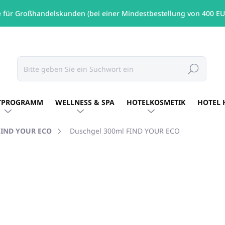
e für Großhandelskunden (bei einer Mindestbestellung von 400 EU
Suchen
TPROGRAMM
WELLNESS & SPA
HOTELKOSMETIK
HOTEL 
FIND YOUR ECO
Duschgel 300ml FIND YOUR ECO
MARKE:
FIND YOUR ECO
€4,89
/ St
€3,98 ohne MwSt.
Verkaufspreis:
AUF LAGER
(63 ST)