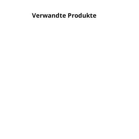
Verwandte Produkte
02ASUFL0029
AUF LAGER
(61 ST)
Halter METALL für
Hal
Pumpspender ROUND
Pu
300ml silber
30
€27,80
€2
€22,60 ohne MwSt.
€22