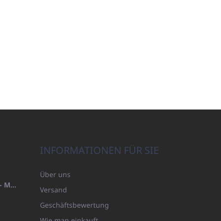
INFORMATIONEN FÜR SIE
Über uns
HANDTUCH 100X200 FAMILY - MARINEBLAU (480GR)
Versand
Geschäftsbewertung
Wie man einkauft