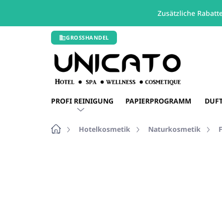
Zusätzliche Rabatt
Zum
GROSSHANDEL
Inhalt
springen
PROFI REINIGUNG
PAPIERPROGRAMM
DUF
Startseite
Hotelkosmetik
Naturkosmetik
Nicht bewertet
Bewertungsdetails