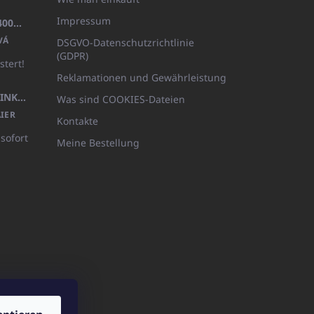
Impressum
BADEMANTEL FROTE WEISS (400GR)
VÁ
DSGVO-Datenschutzrichtlinie
(GDPR)
stert!
Reklamationen und Gewährleistung
KÖRPERLOTION 1L OLIVIA THINKS (NACHFÜLLBARE VERPACKUNG)
Was sind COOKIES-Dateien
IER
Kontakte
 sofort
Meine Bestellung