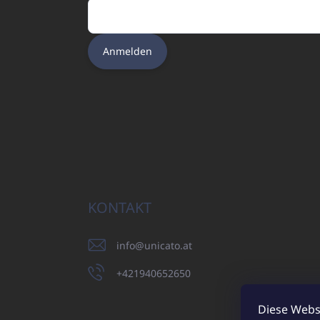
Anmelden
KONTAKT
info
@
unicato.at
+421940652650
Diese Webs