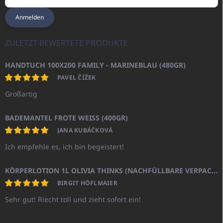
Anmelden
ZULETZT BEWERTETE PRODUKTE
HANDTUCH 100X200 FAMILY - MARINEBLAU (480GR)
PAVEL ČÍŽEK
Großartig
BADEMANTEL FROTE WEISS (400GR)
JANA KUBÁČKOVÁ
Ich empfehle es, ich bin begeistert!
KÖRPERLOTION 1L OLIVIA THINKS (NACHFÜLLBARE VERPACKUNG)
BIRGIT HÖFLMAIER
Sehr gut! Riecht toll und zieht sofort ein!