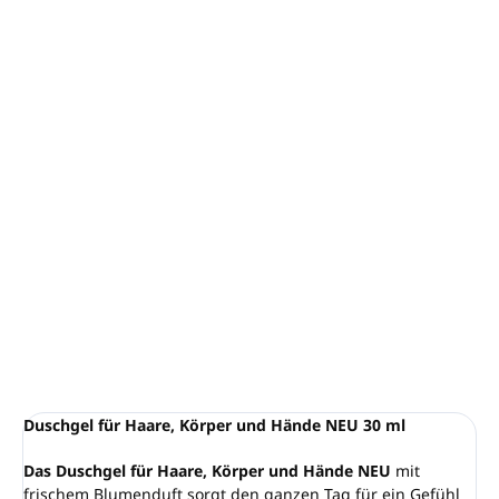
−
+
In den Warenkorb
Sanftes Duschgel für Haar, Körper und Hände
Mindestbestellmenge: 300 Stück (Karton)
Inhalt:
30 ml
Frischer Blumenduft
Vegane Formel, dermatologisch getestet, nickelfrei
95 % Inhaltsstoffe natürlichen Ursprungs
Hergestellt in Italien
DETAILLIERTE INFORMATIONEN
FRAGEN
ANSEHEN
Duschgel für Haare, Körper und Hände NEU 30 ml
Das Duschgel für Haare, Körper und Hände NEU
mit
frischem Blumenduft sorgt den ganzen Tag für ein Gefühl