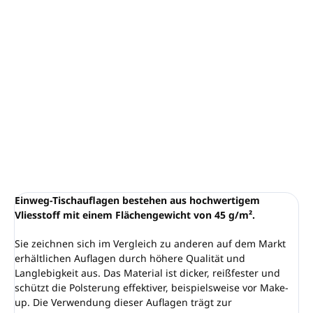
Einweg-Kopfstützenpolster aus Vliesstoff
Packung enthält
100 Stück
Gewicht:
45 g/m²
Trägt zur Hygiene bei und schützt Polster.
DETAILLIERTE INFORMATIONEN
FRAGEN
ANSEHEN
Einweg-Tischauflagen bestehen aus hochwertigem
Vliesstoff mit einem Flächengewicht von 45 g/m².
Sie zeichnen sich im Vergleich zu anderen auf dem Markt
erhältlichen Auflagen durch höhere Qualität und
Langlebigkeit aus. Das Material ist dicker, reißfester und
schützt die Polsterung effektiver, beispielsweise vor Make-
up. Die Verwendung dieser Auflagen trägt zur