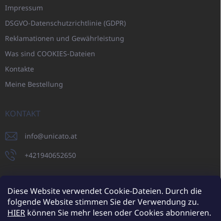
Impressum
DSGVO-Datenschutzrichtlinie (GDPR)
Reklamationen und Gewährleistung
Was sind COOKIES-Dateien
Kontakte
Meine Bestellung
KONTAKT
info
@
unicato.at
+421940652650
Diese Website verwendet Cookie-Dateien. Durch die
folgende Website stimmen Sie der Verwendung zu.
UNICATO.sk
UNICATOshop.cz
UNICATO.at
UNICATO.hu
HIER
können Sie mehr lesen oder Cookies abonnieren.
UNICATOshop.pl
UNICATOshop.de