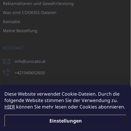
Reklamationen und Gewährleistung
Was sind COOKIES-Dateien
Kontakte
Meine Bestellung
KONTAKT
info
@
unicato.at
+421940652650
Diese Website verwendet Cookie-Dateien. Durch die
folgende Website stimmen Sie der Verwendung zu.
UNICATO.sk
UNICATOshop.cz
UNICATO.at
UNICATO.hu
HIER
können Sie mehr lesen oder Cookies abonnieren.
UNICATOshop.pl
UNICATOshop.de
Einstellungen