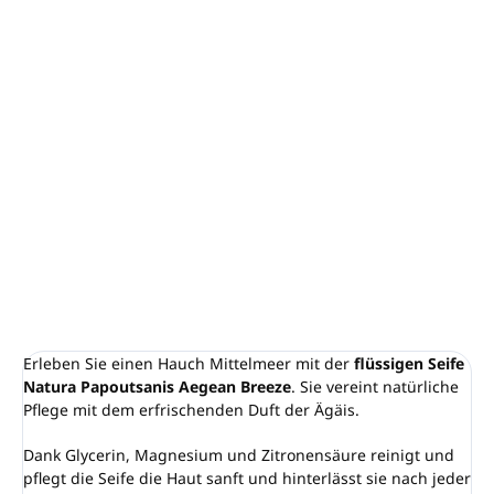
−
+
In den Warenkorb
NATURA
Flüssigseife
Inhalt:
300 ml
Duft der Ägäis mit natürlicher Pflege
Vegan
, SLS-frei, parabenfrei
Hergestellt in Griechenland
DETAILLIERTE INFORMATIONEN
FRAGEN
ANSEHEN
Erleben Sie einen Hauch Mittelmeer mit der
flüssigen Seife
Natura Papoutsanis Aegean Breeze
. Sie vereint natürliche
Pflege mit dem erfrischenden Duft der Ägäis.
Dank Glycerin, Magnesium und Zitronensäure reinigt und
pflegt die Seife die Haut sanft und hinterlässt sie nach jeder