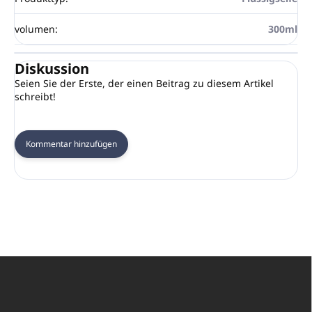
volumen
:
300ml
Diskussion
Seien Sie der Erste, der einen Beitrag zu diesem Artikel
schreibt!
Kommentar hinzufügen
F
u
ß
z