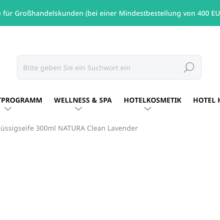
e für Großhandelskunden (bei einer Mindestbestellung von 400 EU
Suchen
TPROGRAMM
WELLNESS & SPA
HOTELKOSMETIK
HOTEL 
lüssigseife 300ml NATURA Clean Lavender
MARKE:
NATURA
€2,60
/ St
€2,11 ohne MwSt.
Verkaufspreis:
AUF LAGER
(1 ST)