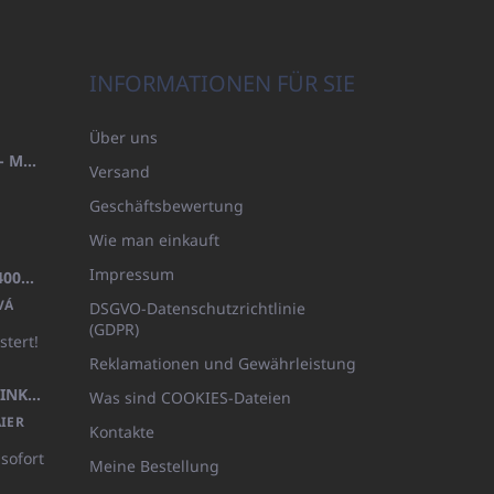
INFORMATIONEN FÜR SIE
Über uns
HANDTUCH 100X200 FAMILY - MARINEBLAU (480GR)
Versand
Geschäftsbewertung
Wie man einkauft
Impressum
BADEMANTEL FROTE WEISS (400GR)
VÁ
DSGVO-Datenschutzrichtlinie
(GDPR)
stert!
Reklamationen und Gewährleistung
KÖRPERLOTION 1L OLIVIA THINKS (NACHFÜLLBARE VERPACKUNG)
Was sind COOKIES-Dateien
IER
Kontakte
 sofort
Meine Bestellung