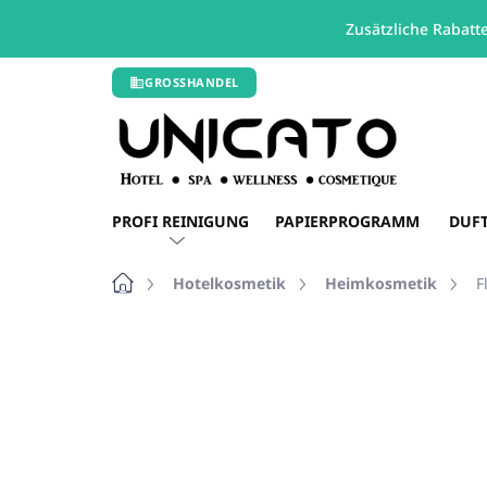
Zusätzliche Rabatt
Zum
GROSSHANDEL
Inhalt
springen
PROFI REINIGUNG
PAPIERPROGRAMM
DUF
Startseite
Hotelkosmetik
Heimkosmetik
F
Nicht bewertet
Bewertungsdetails