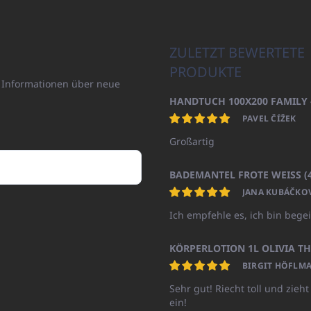
ZULETZT BEWERTETE
PRODUKTE
n Informationen über neue
PAVEL ČÍŽEK
Großartig
JANA KUBÁČKO
Ich empfehle es, ich bin begei
BIRGIT HÖFLMA
Sehr gut! Riecht toll und zieht
ein!