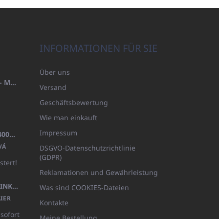
INFORMATIONEN FÜR SIE
Über uns
HANDTUCH 100X200 FAMILY - MARINEBLAU (480GR)
Versand
Geschäftsbewertung
Wie man einkauft
Impressum
BADEMANTEL FROTE WEISS (400GR)
VÁ
DSGVO-Datenschutzrichtlinie
(GDPR)
stert!
Reklamationen und Gewährleistung
KÖRPERLOTION 1L OLIVIA THINKS (NACHFÜLLBARE VERPACKUNG)
Was sind COOKIES-Dateien
IER
Kontakte
 sofort
Meine Bestellung