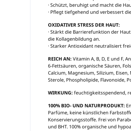
· Schützt, beruhigt und macht die Hau
· Pflegt tiefgehend und verbessert die 
OXIDATIVER STRESS DER HAUT:
· Stärkt die Barrierefunktion der Ha
die Kollagenbildung an.
· Starker Antioxidant neutralisiert fre
REICH AN:
Vitamin A, B, D, E und F, 
6-Fettsäuren, organische Säuren, Fol
Calcium, Magnesium, Silizium, Eisen,
Sterole, Phospholipide, Flavonoide, 
WIRKUNG:
feuchtigkeitsspendend, r
100% BIO- UND NATURPRODUKT:
En
Parfüme, keine künstlichen Farbstoff
Konservierungsstoffe. Frei von Parab
und BHT. 100% organische und hypoal