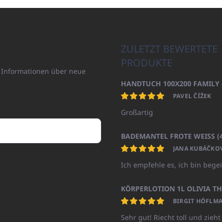
ZULETZT BEWERTETE
PRODUKTE
n Informationen über neue
PAVEL ČÍŽEK
Großartig
JANA KUBÁČKO
Ich empfehle es, ich bin begei
BIRGIT HÖFLMA
Sehr gut! Riecht toll und zieht