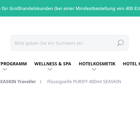
e für Großhandelskunden (bei einer Mindestbestellung von 400 EU
Suchen
TPROGRAMM
WELLNESS & SPA
HOTELKOSMETIK
HOTEL 
SEASKIN Traveller
Flüssigseife PURIFY 400ml SEASKIN
MARKE:
SEASKIN TRAVELLER
€13,31
/ St
€10,82 ohne MwSt.
Verkaufspreis:
AUF LAGER
(19 ST)