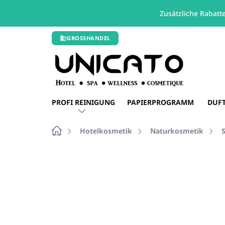
Zusätzliche Rabatt
Zum
GROSSHANDEL
Inhalt
springen
PROFI REINIGUNG
PAPIERPROGRAMM
DUF
Startseite
Hotelkosmetik
Naturkosmetik
Nicht bewertet
Bewertungsdetails