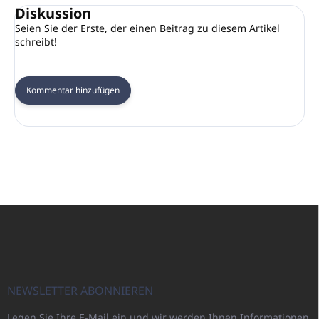
Diskussion
Seien Sie der Erste, der einen Beitrag zu diesem Artikel
schreibt!
Kommentar hinzufügen
F
u
ß
z
e
i
NEWSLETTER ABONNIEREN
l
Legen Sie Ihre E-Mail ein und wir werden Ihnen Informationen