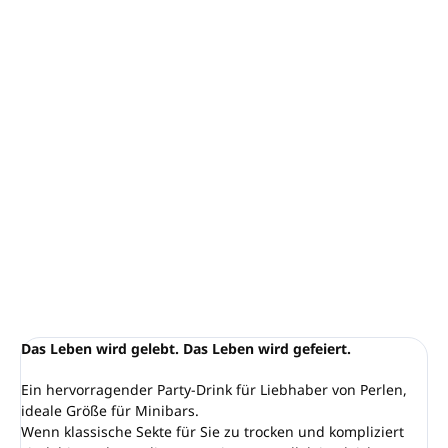
−
+
In den Warenkorb
Frizzante Weiß halbtrocken, Rebsorte Muskat Gelb
Inhalt: 250 ml, Dose
Ideal für Minibars und als Party-Drink
Alkohol: 12,0 % vol.
Hergestellt in der Slowakei
DETAILLIERTE INFORMATIONEN
FRAGEN
ANSEHEN
Das Leben wird gelebt. Das Leben wird gefeiert.
Ein hervorragender Party-Drink für Liebhaber von Perlen,
ideale Größe für Minibars.
Wenn klassische Sekte für Sie zu trocken und kompliziert