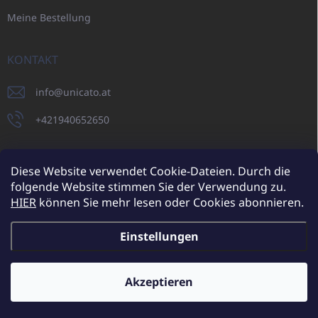
Meine Bestellung
KONTAKT
info
@
unicato.at
+421940652650
Diese Website verwendet Cookie-Dateien. Durch die
folgende Website stimmen Sie der Verwendung zu.
UNICATO.sk
UNICATOshop.cz
UNICATO.at
UNICATO.hu
HIER
können Sie mehr lesen oder Cookies abonnieren.
UNICATOshop.pl
UNICATOshop.de
Einstellungen
Copyright 2026
UNICATO.at
. Alle Rechte vorbehalten.
Cookie-
Einstellungen ändern
Akzeptieren
Zusätzliche Rabatte für Großhandelskunden (bei einer
Mindestbestellung von 400 EUR)
✕
Erstellt von Shoptet
Mehr erfahren