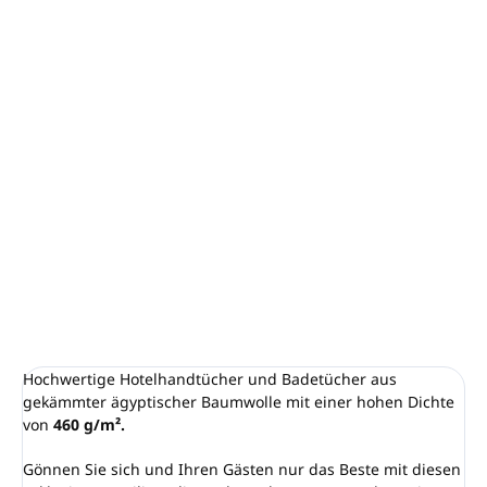
−
+
In den Warenkorb
Top europäische Qualität der Marke KIRPOGLOU
Hergestellt in Griechenland
Gewicht: 460 g
Größe: 80x160 cm
Material: 100% Baumwolle
DETAILLIERTE INFORMATIONEN
FRAGEN
ANSEHEN
Hochwertige Hotelhandtücher und Badetücher aus
gekämmter ägyptischer Baumwolle mit einer hohen Dichte
von
460 g/m².
Gönnen Sie sich und Ihren Gästen nur das Beste mit diesen