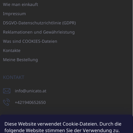
Wie man einkauft
Impressum
DSGVO-Datenschutzrichtlinie (GDPR)
Reklamationen und Gewährleistung
Was sind COOKIES-Dateien
Kontakte
Meine Bestellung
KONTAKT
info
@
unicato.at
+421940652650
Diese Website verwendet Cookie-Dateien. Durch die
folgende Website stimmen Sie der Verwendung zu.
UNICATO.sk
UNICATOshop.cz
UNICATO.at
UNICATO.hu