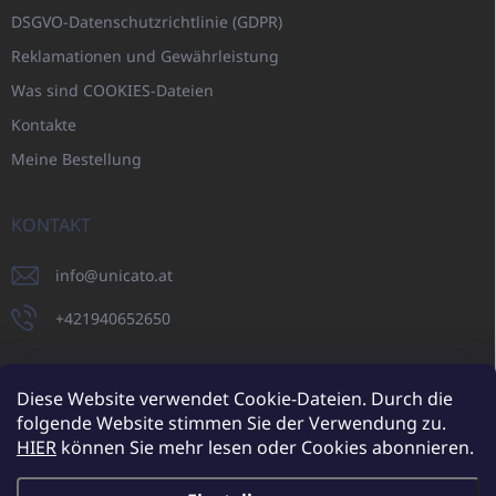
DSGVO-Datenschutzrichtlinie (GDPR)
Reklamationen und Gewährleistung
Was sind COOKIES-Dateien
Kontakte
Meine Bestellung
KONTAKT
info
@
unicato.at
+421940652650
Diese Website verwendet Cookie-Dateien. Durch die
folgende Website stimmen Sie der Verwendung zu.
UNICATO.sk
UNICATOshop.cz
UNICATO.at
UNICATO.hu
HIER
können Sie mehr lesen oder Cookies abonnieren.
UNICATOshop.pl
UNICATOshop.de