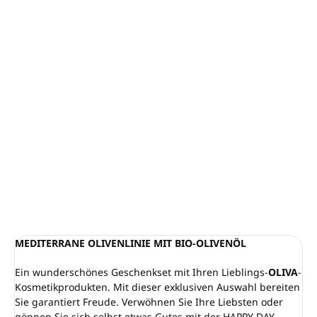
OLIVA-Pflegeserie
mit Bio-Olivenöl
Setinhalt:
Duschgel und Shampoo (je 300 ml),
Körperlotion (300 ml), Spülung (30 ml), Shampoo (60
ml), Seife (15 g)
Verpackt in einer HAPPY DAY Geschenkbox
Dermatologisch getestet, ohne Parabene
Hergestellt in Italien
DETAILLIERTE INFORMATIONEN
FRAGEN
ANSEHEN
MEDITERRANE OLIVENLINIE MIT BIO-OLIVENÖL
Ein wunderschönes Geschenkset mit Ihren Lieblings-
OLIVA
-
Kosmetikprodukten. Mit dieser exklusiven Auswahl bereiten
Sie garantiert Freude. Verwöhnen Sie Ihre Liebsten oder
gönnen Sie sich selbst etwas Gutes mit der HAPPY DAY-