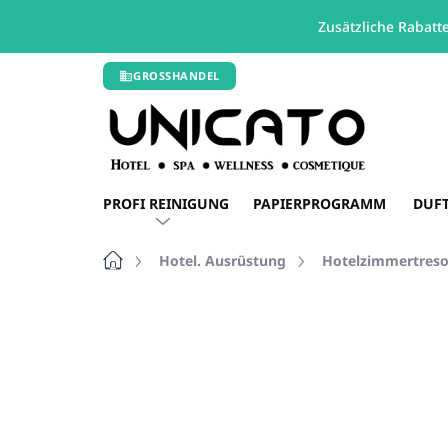
Zusätzliche Rabatt
Zum
GROSSHANDEL
Inhalt
springen
PROFI REINIGUNG
PAPIERPROGRAMM
DUF
Startseite
Hotel. Ausrüstung
Hotelzimmertreso
Nicht bewertet
Bewertungsdetails
RABATT