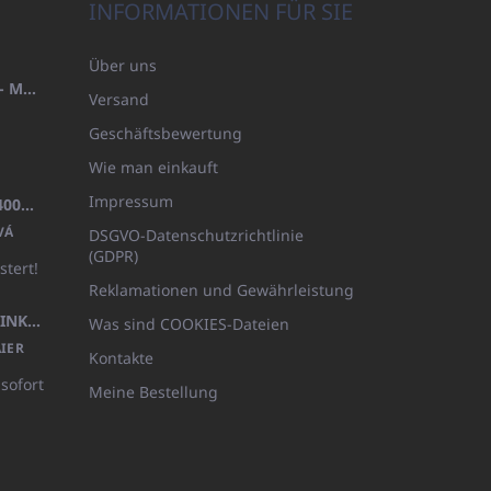
INFORMATIONEN FÜR SIE
Über uns
HANDTUCH 100X200 FAMILY - MARINEBLAU (480GR)
Versand
Geschäftsbewertung
Wie man einkauft
Impressum
BADEMANTEL FROTE WEISS (400GR)
VÁ
DSGVO-Datenschutzrichtlinie
(GDPR)
stert!
Reklamationen und Gewährleistung
KÖRPERLOTION 1L OLIVIA THINKS (NACHFÜLLBARE VERPACKUNG)
Was sind COOKIES-Dateien
IER
Kontakte
 sofort
Meine Bestellung