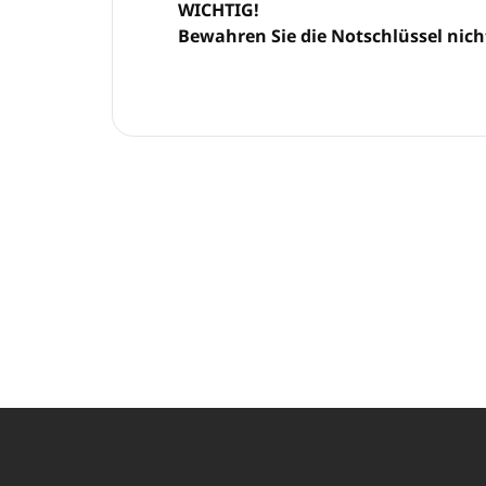
WICHTIG!
Bewahren Sie die Notschlüssel nicht
F
u
ß