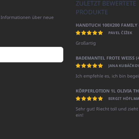
ZULETZT BEWERTETE
PRODUKTE
n Informationen über neue
PAVEL ČÍŽEK
Großartig
JANA KUBÁČKO
Ich empfehle es, ich bin begei
BIRGIT HÖFLMA
Sehr gut! Riecht toll und zieht
ein!