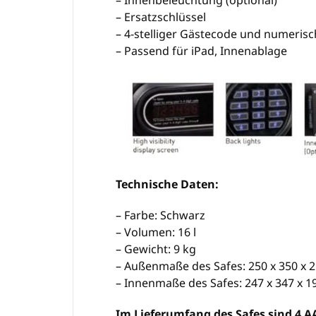
– Innenbeleuchtung (optional)
– Ersatzschlüssel
– 4-stelliger Gästecode und numeris
– Passend für iPad, Innenablage
Technische Daten:
– Farbe: Schwarz
– Volumen: 16 l
– Gewicht: 9 kg
– Außenmaße des Safes: 250 x 350 x
– Innenmaße des Safes: 247 x 347 x 
Im Lieferumfang des Safes sind 4 A