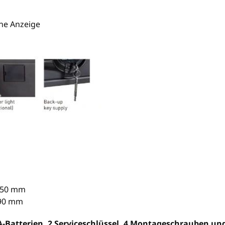
che Anzeige
 250 mm
190 mm
A-Batterien, 2 Serviceschlüssel, 4 Montageschrauben u