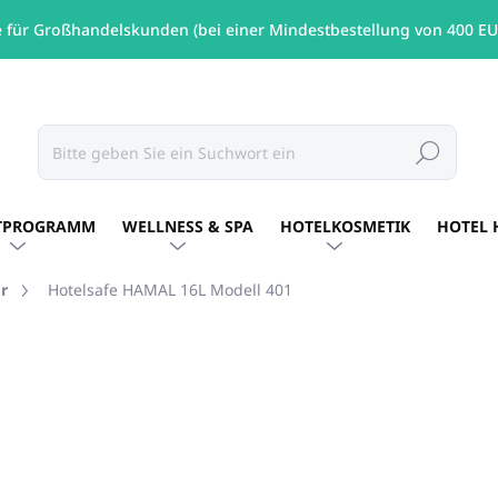
e für Großhandelskunden (bei einer Mindestbestellung von 400 EU
Suchen
TPROGRAMM
WELLNESS & SPA
HOTELKOSMETIK
HOTEL 
r
Hotelsafe HAMAL 16L Modell 401
MARKE:
UNICATO
€102,38
/ St
€83,24 ohne MwSt.