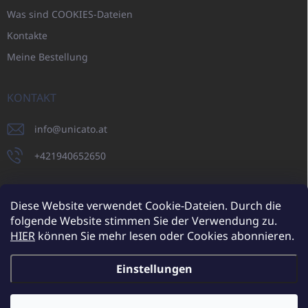
Was sind COOKIES-Dateien
Kontakte
Meine Bestellung
KONTAKT
info
@
unicato.at
+421940652650
Diese Website verwendet Cookie-Dateien. Durch die
folgende Website stimmen Sie der Verwendung zu.
UNICATO.sk
UNICATOshop.cz
UNICATO.at
UNICATO.hu
HIER
können Sie mehr lesen oder Cookies abonnieren.
UNICATOshop.pl
UNICATOshop.de
Einstellungen
Copyright 2026
UNICATO.at
. Alle Rechte vorbehalten.
Cookie-
Einstellungen ändern