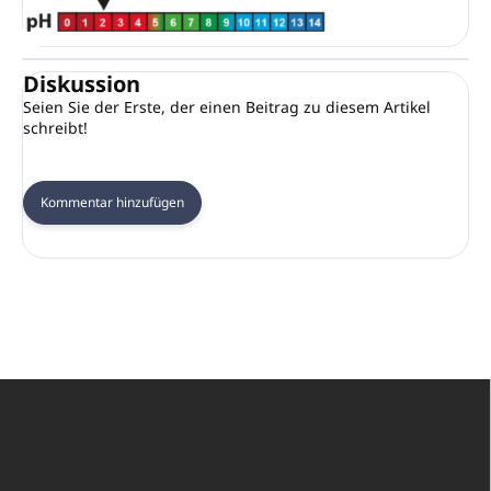
Diskussion
Seien Sie der Erste, der einen Beitrag zu diesem Artikel
schreibt!
Kommentar hinzufügen
F
u
ß
z
e