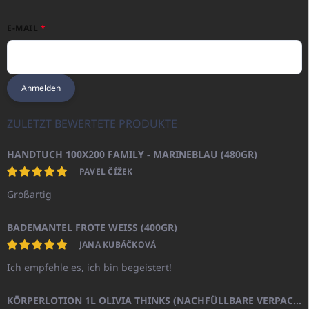
E-MAIL
Anmelden
ZULETZT BEWERTETE PRODUKTE
HANDTUCH 100X200 FAMILY - MARINEBLAU (480GR)
PAVEL ČÍŽEK
Großartig
BADEMANTEL FROTE WEISS (400GR)
JANA KUBÁČKOVÁ
Ich empfehle es, ich bin begeistert!
KÖRPERLOTION 1L OLIVIA THINKS (NACHFÜLLBARE VERPACKUNG)