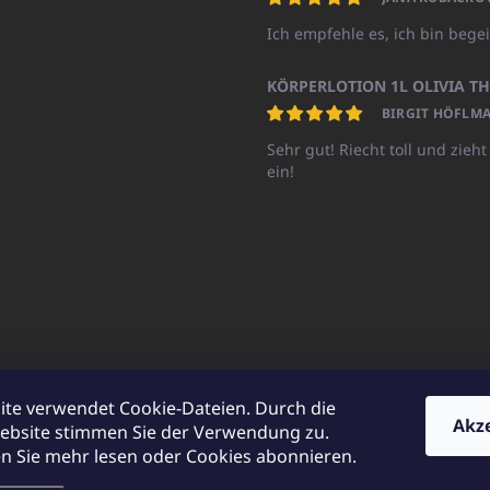
Ich empfehle es, ich bin begei
BIRGIT HÖFLMA
Sehr gut! Riecht toll und zieht
ein!
ite verwendet Cookie-Dateien. Durch die
Akz
ebsite stimmen Sie der Verwendung zu.
UNICATOshop.cz
UNICATO.at
UNICATO.hu
UNICATOshop.pl
UN
 Sie mehr lesen oder Cookies abonnieren.