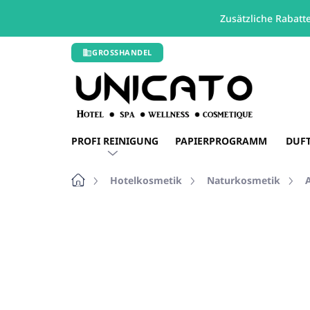
Zusätzliche Rabatt
Zum
GROSSHANDEL
Inhalt
springen
PROFI REINIGUNG
PAPIERPROGRAMM
DUF
Startseite
Hotelkosmetik
Naturkosmetik
Nicht bewertet
Bewertungsdetails
SPENDER GRATIS