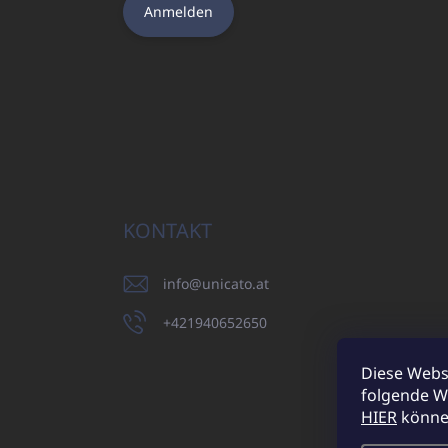
Anmelden
KONTAKT
info
@
unicato.at
+421940652650
Diese Webs
folgende W
UNICATO.sk
HIER
können