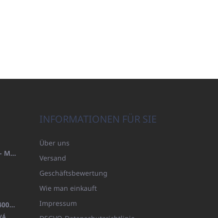
INFORMATIONEN FÜR SIE
Über uns
HANDTUCH 100X200 FAMILY - MARINEBLAU (480GR)
Versand
Geschäftsbewertung
Wie man einkauft
Impressum
BADEMANTEL FROTE WEISS (400GR)
VÁ