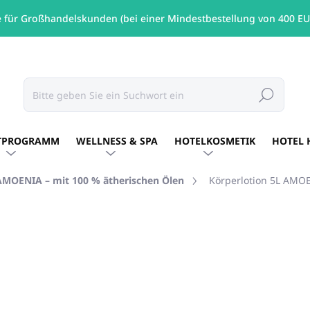
e für Großhandelskunden (bei einer Mindestbestellung von 400 EU
Suchen
TPROGRAMM
WELLNESS & SPA
HOTELKOSMETIK
HOTEL 
AMOENIA – mit 100 % ätherischen Ölen
Körperlotion 5L AMOE
MARKE:
AMOENIA
€102,94
/ Stck
€83,69 ohne MwSt.