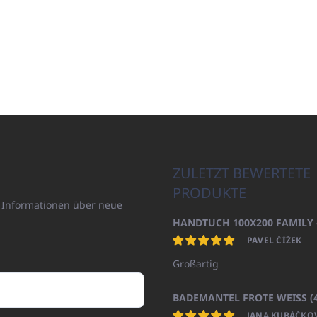
ZULETZT BEWERTETE
PRODUKTE
n Informationen über neue
PAVEL ČÍŽEK
Großartig
JANA KUBÁČKO