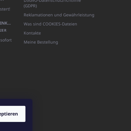
DSGVO-Datenschutzrichtlinie
(GDPR)
stert!
Reklamationen und Gewährleistung
KÖRPERLOTION 1L OLIVIA THINKS (NACHFÜLLBARE VERPACKUNG)
Was sind COOKIES-Dateien
IER
Kontakte
 sofort
Meine Bestellung
eptieren
ICATOshop.de