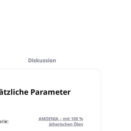
ITALIEN
FRAGEN
ANSEHEN
Diskussion
ätzliche Parameter
AMOENIA – mit 100 %
rie
:
ätherischen Ölen