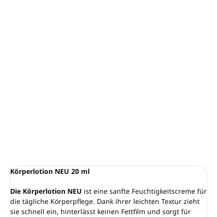
Angereichert mit
Vitamin E und Sheabutter
Mindestbestellmenge: 400 Stück (Karton)
Inhalt:
20 ml
Zarter, blumiger Rosenduft
Dermatologisch getestet, vegan
Verpackung ist zu 100 % recycelbar
Hergestellt in Italien
DETAILLIERTE INFORMATIONEN
FRAGEN
ANSEHEN
Körperlotion NEU 20 ml
Die Körperlotion NEU
ist eine sanfte Feuchtigkeitscreme für
die tägliche Körperpflege. Dank ihrer leichten Textur zieht
sie schnell ein, hinterlässt keinen Fettfilm und sorgt für