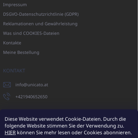
Impressum
DSGVO-Datenschutzrichtlinie (GDPR)
Reklamationen und Gewährleistung
Was sind COOKIES-Dateien
Kontakte
Meine Bestellung
KONTAKT
info
@
unicato.at
+421940652650
Diese Website verwendet Cookie-Dateien. Durch die
folgende Website stimmen Sie der Verwendung zu.
UNICATO.sk
UNICATOshop.cz
UNICATO.at
UNICATO.hu
HIER
können Sie mehr lesen oder Cookies abonnieren.
UNICATOshop.pl
UNICATOshop.de