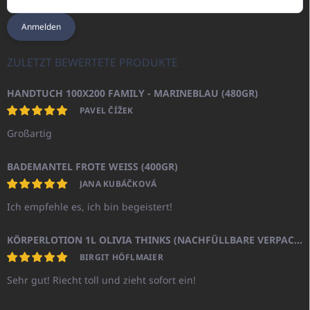
Anmelden
ZULETZT BEWERTETE PRODUKTE
HANDTUCH 100X200 FAMILY - MARINEBLAU (480GR)
PAVEL ČÍŽEK
Großartig
BADEMANTEL FROTE WEISS (400GR)
JANA KUBÁČKOVÁ
Ich empfehle es, ich bin begeistert!
KÖRPERLOTION 1L OLIVIA THINKS (NACHFÜLLBARE VERPACKUNG)
BIRGIT HÖFLMAIER
Sehr gut! Riecht toll und zieht sofort ein!