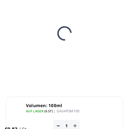
NICHT LAGERND
Dosierpumpe für 1L
Öle GAIA SPA
€0,83
€0,67 ohne MwSt.
Detail
Volumen: 100ml
| GAIAPOM100
AUF LAGER
(6 ST)
−
+