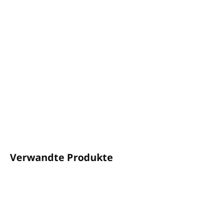
Massageöl
Orange & Ingwer - GAIA SPA
Volumen: 100ml, 500ml, 1000ml
Hergestellt aus
natürlichen und biologischen
Zutaten
Enthält
Traubenkernextrakte, Rapsöl,
Orangenschalenöl und Ingwerwurzelöl
Hergestellt in Großbritannien
DETAILLIERTE INFORMATIONEN
FRAGEN
ANSEHEN
Verwandte Produkte