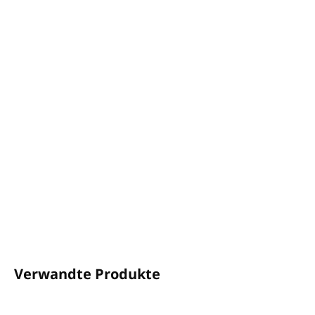
−
+
In den Warenkorb
Kunststoffhalter für
TREND
Spender
mit 320ml
Volumen
Wandmontage mit Schrauben, doppelseitigem
Klebeband oder Kleber
Material: Kunststoff
Farbe:
weiß
Für Produkte der Marke Allegrini
DETAILLIERTE INFORMATIONEN
FRAGEN
ANSEHEN
Verwandte Produkte