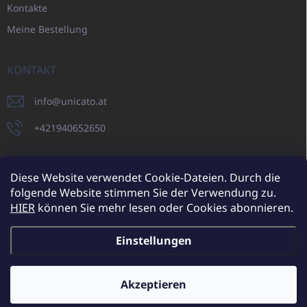
Kontakte
Meine Bestellung
KONTAKT
info
@
unicato.at
+421940652650
Diese Website verwendet Cookie-Dateien. Durch die
folgende Website stimmen Sie der Verwendung zu.
UNICATO.sk
UNICATOshop.cz
UNICATO.at
UNICATO.hu
HIER
können Sie mehr lesen oder Cookies abonnieren.
UNICATOshop.pl
UNICATOshop.de
Einstellungen
Copyright 2026
UNICATO.at
. Alle Rechte vorbehalten.
Cookie-
Einstellungen ändern
Akzeptieren
Zusätzliche Rabatte für Großhandelskunden (bei einer
Mindestbestellung von 400 EUR)
✕
Erstellt von Shoptet