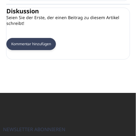
Diskussion
Seien Sie der Erste, der einen Beitrag zu diesem Artikel
schreibt!
Kommentar hinzufügen
F
u
ß
z
e
i
NEWSLETTER ABONNIEREN
l