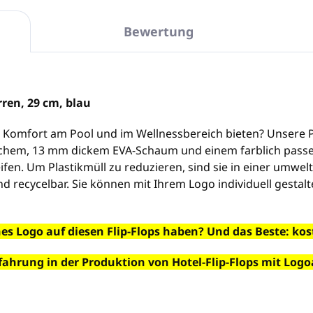
Bewertung
rren, 29 cm, blau
Komfort am Pool und im Wellnessbereich bieten? Unsere P
eichem, 13 mm dickem EVA-Schaum und einem farblich pass
ifen. Um Plastikmüll zu reduzieren, sind sie in einer umwe
d recycelbar. Sie können mit Ihrem Logo individuell gestalt
es Logo auf diesen Flip-Flops haben? Und das Beste: ko
fahrung in der Produktion von Hotel-Flip-Flops mit Logo