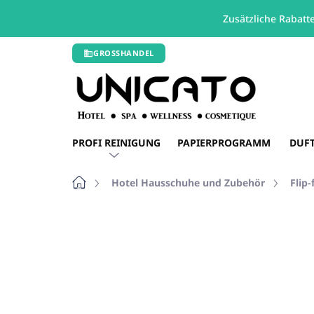
Zusätzliche Rabatt
Zum
GROSSHANDEL
Inhalt
springen
PROFI REINIGUNG
PAPIERPROGRAMM
DUF
Startseite
Hotel Hausschuhe und Zubehör
Flip-
Nicht bewertet
Bewertungsdetails
NEUHEIT