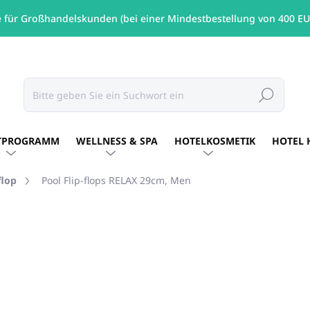
e für Großhandelskunden (bei einer Mindestbestellung von 400 EU
Suchen
TPROGRAMM
WELLNESS & SPA
HOTELKOSMETIK
HOTEL 
flop
Pool Flip-flops RELAX 29cm, Men
€3,69
/ St
€3 ohne MwSt.
Verkaufspreis:
AUF LAGER
(1498 ST)