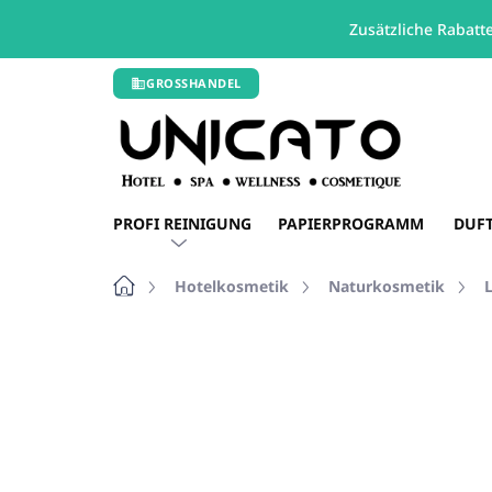
Zusätzliche Rabatt
Zum
GROSSHANDEL
Inhalt
springen
PROFI REINIGUNG
PAPIERPROGRAMM
DUF
Startseite
Hotelkosmetik
Naturkosmetik
Nicht bewertet
Bewertungsdetails