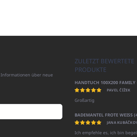
ZULETZT BEWERTETE
PRODUKTE
n Informationen über neue
PAVEL ČÍŽEK
Großartig
JANA KUBÁČKO
Ich empfehle es, ich bin begei