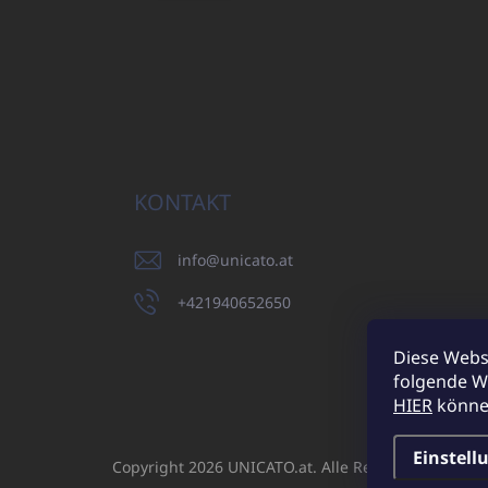
KONTAKT
info
@
unicato.at
+421940652650
Diese Webs
folgende W
UNICATO.sk
HIER
können
Einstell
Copyright 2026
UNICATO.at
. Alle Rechte vorbehalt