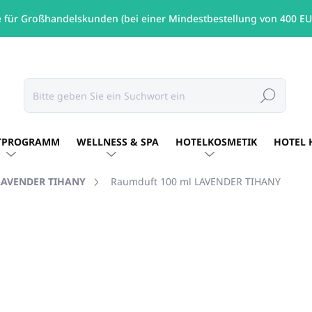
e für Großhandelskunden (bei einer Mindestbestellung von 400 EU
Suchen
TPROGRAMM
WELLNESS & SPA
HOTELKOSMETIK
HOTEL 
LAVENDER TIHANY
Raumduft 100 ml LAVENDER TIHANY
MARKE:
LAVENDER TIHANY
€19,14
/ St
€15,56 ohne MwSt.
Verkaufspreis:
AUF LAGER
(15 ST)