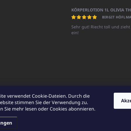
BIRGIT HÖFLMA
Sehr gut! Riecht toll und zieht
ein!
ite verwendet Cookie-Dateien. Durch die
Akz
ebsite stimmen Sie der Verwendung zu.
UNICATOshop.cz
UNICATO.at
UNICATO.hu
UNICATOshop.pl
UN
 Sie mehr lesen oder Cookies abonnieren.
ungen
en.
Cookie-Einstellungen ändern