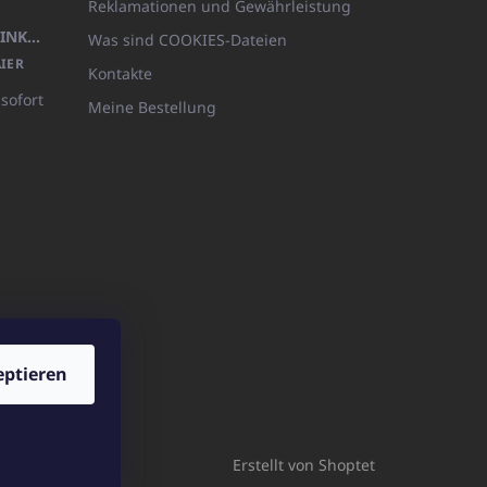
Reklamationen und Gewährleistung
KÖRPERLOTION 1L OLIVIA THINKS (NACHFÜLLBARE VERPACKUNG)
Was sind COOKIES-Dateien
IER
Kontakte
 sofort
Meine Bestellung
eptieren
ICATOshop.de
Erstellt von Shoptet