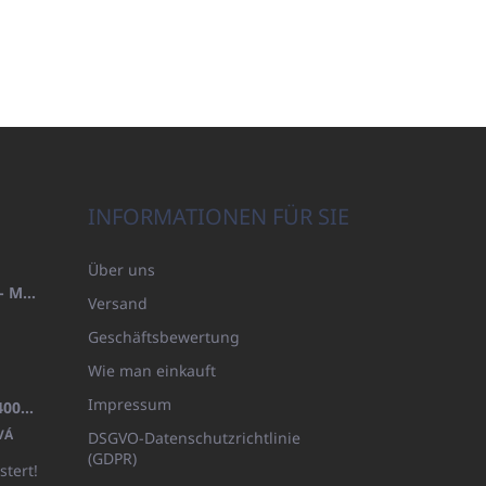
INFORMATIONEN FÜR SIE
Über uns
HANDTUCH 100X200 FAMILY - MARINEBLAU (480GR)
Versand
Geschäftsbewertung
Wie man einkauft
Impressum
BADEMANTEL FROTE WEISS (400GR)
VÁ
DSGVO-Datenschutzrichtlinie
(GDPR)
stert!