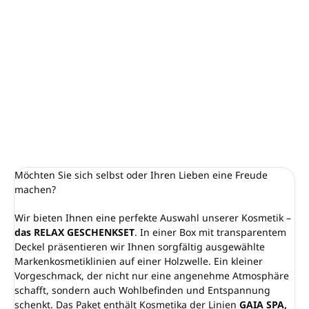
Das Paket
enthält 8 Produkte
aus unserem Sortiment.
Markenkosmetik:
GAIA SPA, OLIVIA THINKS, DR.
ALTHEA
Verpackt in einer Geschenkbox mit Holzwollefüllung
DETAILLIERTE INFORMATIONEN
FRAGEN
ANSEHEN
Möchten Sie sich selbst oder Ihren Lieben eine Freude
machen?
Wir bieten Ihnen eine perfekte Auswahl unserer Kosmetik –
das RELAX GESCHENKSET
. In einer Box mit transparentem
Deckel präsentieren wir Ihnen sorgfältig ausgewählte
Markenkosmetiklinien auf einer Holzwelle. Ein kleiner
Vorgeschmack, der nicht nur eine angenehme Atmosphäre
schafft, sondern auch Wohlbefinden und Entspannung
schenkt. Das Paket enthält Kosmetika der Linien
GAIA SPA,