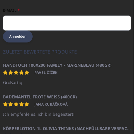
E-MAIL
Anmelden
ZULETZT BEWERTETE PRODUKTE
HANDTUCH 100X200 FAMILY - MARINEBLAU (480GR)
PAVEL ČÍŽEK
Großartig
BADEMANTEL FROTE WEISS (400GR)
JANA KUBÁČKOVÁ
Ich empfehle es, ich bin begeistert!
KÖRPERLOTION 1L OLIVIA THINKS (NACHFÜLLBARE VERPACKUNG)