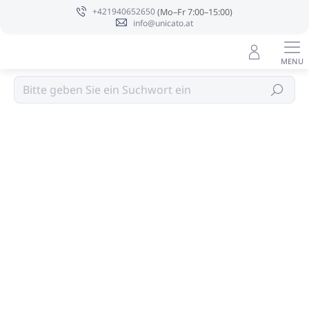
Zum
+421940652650
Inhalt
info@unicato.at
springen
GESCHENKE
Suchen
Bewertungsdetails
Nicht bewertet