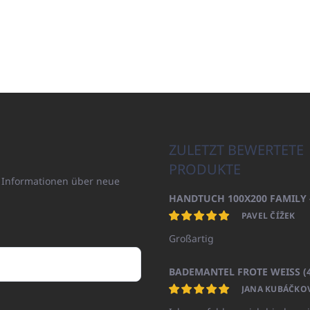
ZULETZT BEWERTETE
PRODUKTE
n Informationen über neue
PAVEL ČÍŽEK
Großartig
JANA KUBÁČKO