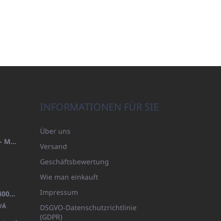
INFORMATIONEN FÜR SIE
Über uns
HANDTUCH 100X200 FAMILY - MARINEBLAU (480GR)
Versand
Geschäftsbewertung
Wie man einkauft
Impressum
BADEMANTEL FROTE WEISS (400GR)
VÁ
DSGVO-Datenschutzrichtlinie
(GDPR)