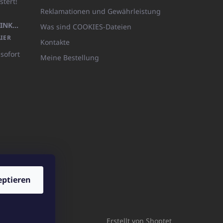
stert!
Reklamationen und Gewährleistung
KÖRPERLOTION 1L OLIVIA THINKS (NACHFÜLLBARE VERPACKUNG)
Was sind COOKIES-Dateien
IER
Kontakte
 sofort
Meine Bestellung
eptieren
ICATOshop.de
Erstellt von Shoptet