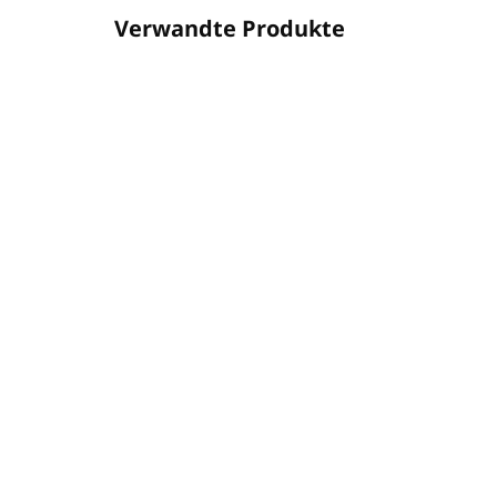
Verwandte Produkte
SCHLUSSVERKAUF
SCHLU
WELLSPASHOWERCUP
AUF LAGER
(1139 ST)
Duschhaube (SHOWER
Ras
CAP) WELLSPA
WE
€0,15
€0
€0,12 ohne MwSt.
€0,
In den Warenkorb