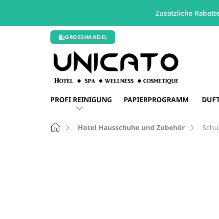
Zusätzliche Rabatt
Zum
GROSSHANDEL
Inhalt
springen
PROFI REINIGUNG
PAPIERPROGRAMM
DUF
Startseite
Hotel Hausschuhe und Zubehör
Schu
Nicht bewertet
Bewertungsdetails
SCHLUSSVERKAUF