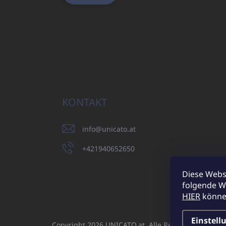
KONTAKT
info
@
unicato.at
+421940652650
Diese Webs
folgende W
UNICATO.sk
HIER
können
Einstell
Copyright 2026
UNICATO.at
. Alle Rechte vorbehalt