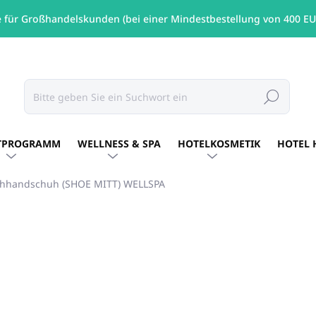
e für Großhandelskunden (bei einer Mindestbestellung von 400 EU
Suchen
TPROGRAMM
WELLNESS & SPA
HOTELKOSMETIK
HOTEL 
hhandschuh (SHOE MITT) WELLSPA
€0,20
/ St
€0,16 ohne MwSt.
Verkaufspreis:
AUF LAGER
(2495 ST)