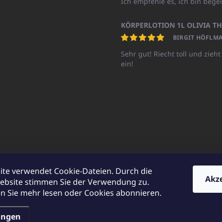
Ich empfehle es, ich bin begei
BIRGIT HÖFLMA
Sehr gut! Riecht toll und zieht
ein!
ite verwendet Cookie-Dateien. Durch die
Akz
ebsite stimmen Sie der Verwendung zu.
UNICATOshop.cz
UNICATO.at
UNICATO.hu
UNICATOshop.pl
UN
 Sie mehr lesen oder Cookies abonnieren.
ungen
en.
Cookie-Einstellungen ändern