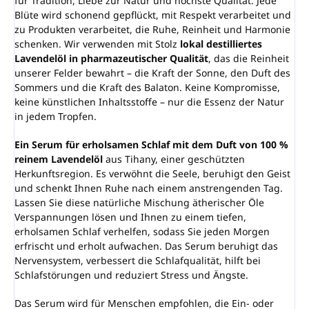
für Tradition, Liebe zur Natur und höchste Qualität. Jede
Blüte wird schonend gepflückt, mit Respekt verarbeitet und
zu Produkten verarbeitet, die Ruhe, Reinheit und Harmonie
schenken. Wir verwenden mit Stolz
lokal destilliertes
Lavendelöl in pharmazeutischer Qualität
, das die Reinheit
unserer Felder bewahrt – die Kraft der Sonne, den Duft des
Sommers und die Kraft des Balaton. Keine Kompromisse,
keine künstlichen Inhaltsstoffe – nur die Essenz der Natur
in jedem Tropfen.
Ein Serum für erholsamen Schlaf mit dem Duft von 100 %
reinem Lavendelöl
aus Tihany, einer geschützten
Herkunftsregion. Es verwöhnt die Seele, beruhigt den Geist
und schenkt Ihnen Ruhe nach einem anstrengenden Tag.
Lassen Sie diese natürliche Mischung ätherischer Öle
Verspannungen lösen und Ihnen zu einem tiefen,
erholsamen Schlaf verhelfen, sodass Sie jeden Morgen
erfrischt und erholt aufwachen. Das Serum beruhigt das
Nervensystem, verbessert die Schlafqualität, hilft bei
Schlafstörungen und reduziert Stress und Ängste.
Das Serum wird für Menschen empfohlen, die Ein- oder