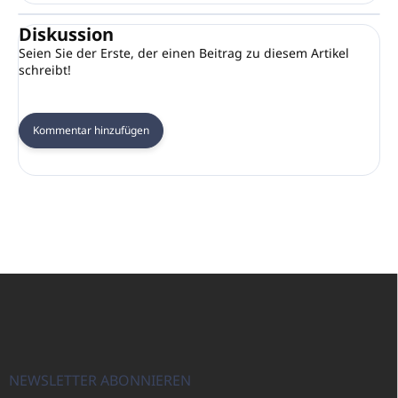
Diskussion
Seien Sie der Erste, der einen Beitrag zu diesem Artikel
schreibt!
Kommentar hinzufügen
F
u
ß
z
e
i
NEWSLETTER ABONNIEREN