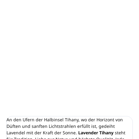
−
+
In den Warenkorb
Serum für erholsamen Schlaf mit dem Duft von 100
% reinem Lavendelöl aus Tihany
Inhalt: 10 ml
Beruhigt das Nervensystem, verbessert die
Schlafqualität, hilft bei Schlafstörungen, reduziert
Stress und Angstzustände
Hergestellt in Ungarn
DETAILLIERTE INFORMATIONEN
FRAGEN
ANSEHEN
An den Ufern der Halbinsel Tihany, wo der Horizont von
Düften und sanften Lichtstrahlen erfüllt ist, gedeiht
Lavendel mit der Kraft der Sonne.
Lavender Tihany
steht