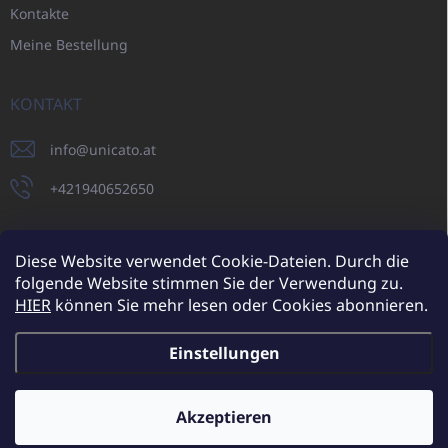
Kontakte
Meine Bestellung
KONTAKT
info
@
unicato.at
+421940652650
Diese Website verwendet Cookie-Dateien. Durch die
folgende Website stimmen Sie der Verwendung zu.
UNICATO.sk
UNICATOshop.cz
UNICATO.at
UNICATO.hu
HIER
können Sie mehr lesen oder Cookies abonnieren.
UNICATOshop.pl
UNICATOshop.de
Einstellungen
Copyright 2026
UNICATO.at
. Alle Rechte vorbehalten.
Cookie-
Einstellungen ändern
Akzeptieren
Zusätzliche Rabatte für Großhandelskunden (bei einer
Mindestbestellung von 400 EUR)
✕
Erstellt von Shoptet