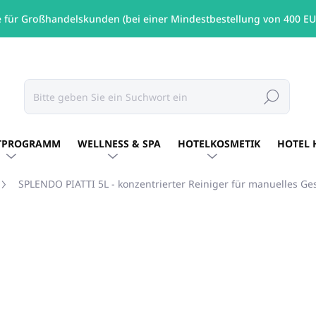
e für Großhandelskunden (bei einer Mindestbestellung von 400 EU
Suchen
TPROGRAMM
WELLNESS & SPA
HOTELKOSMETIK
HOTEL 
SPLENDO PIATTI 5L - konzentrierter Reiniger für manuelles Ge
s
MARKE:
ALLEGRINI ITALY
€19,15
/ St
€15,57 ohne MwSt.
Verkaufspreis:
AUF LAGER
(15 ST)