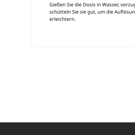
Gießen Sie die Dosis in Wasser, vorz
schütteln Sie sie gut, um die Auflös
erleichtern.
F
u