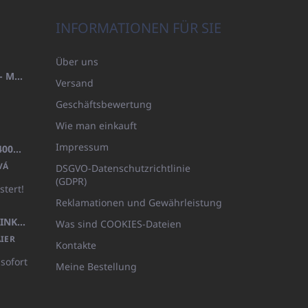
INFORMATIONEN FÜR SIE
Über uns
HANDTUCH 100X200 FAMILY - MARINEBLAU (480GR)
Versand
Geschäftsbewertung
Wie man einkauft
Impressum
BADEMANTEL FROTE WEISS (400GR)
VÁ
DSGVO-Datenschutzrichtlinie
(GDPR)
stert!
Reklamationen und Gewährleistung
KÖRPERLOTION 1L OLIVIA THINKS (NACHFÜLLBARE VERPACKUNG)
Was sind COOKIES-Dateien
IER
Kontakte
 sofort
Meine Bestellung