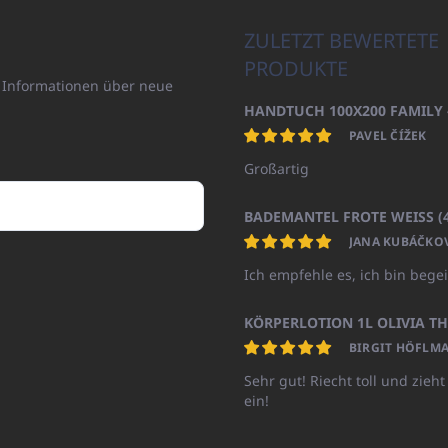
ZULETZT BEWERTETE
PRODUKTE
n Informationen über neue
PAVEL ČÍŽEK
Großartig
JANA KUBÁČKO
Ich empfehle es, ich bin begei
BIRGIT HÖFLMA
Sehr gut! Riecht toll und zieht
ein!