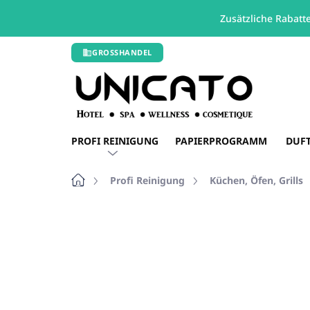
Zusätzliche Rabatt
Zum
GROSSHANDEL
Inhalt
springen
PROFI REINIGUNG
PAPIERPROGRAMM
DUF
Startseite
Profi Reinigung
Küchen, Öfen, Grills
2 Bewertungen
Bewertungsdetail