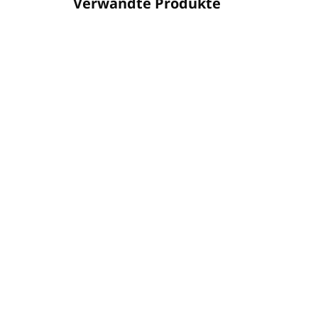
Verwandte Produkte
016SPEX00120
AUF LAGER
(37 ST)
SP
SPLENDO PIATTI 1L -
flü
konzentrierter Reiniger
Ges
für manuelles
€1
Geschirrspülen
€4,13
€11
€3,36 ohne MwSt.