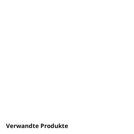
−
+
In den Warenkorb
• Hohe Reinigungskraft mit zartem Duft
• Wirksam auch in hartem Wasser
• Beschädigt weder Glas noch Kristall
DETAILLIERTE INFORMATIONEN
FRAGEN
ANSEHEN
Verwandte Produkte