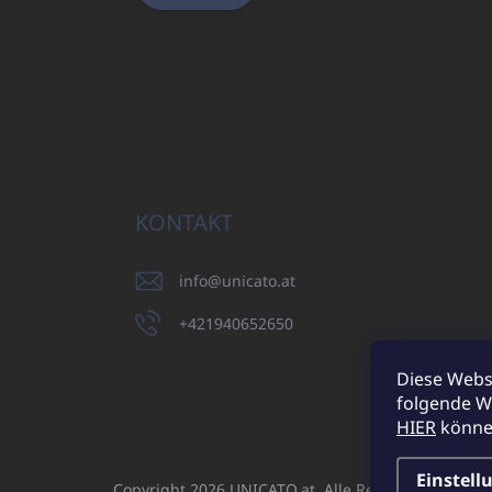
KONTAKT
info
@
unicato.at
+421940652650
Diese Webs
folgende W
UNICATO.sk
HIER
können
Einstell
Copyright 2026
UNICATO.at
. Alle Rechte vorbehalt