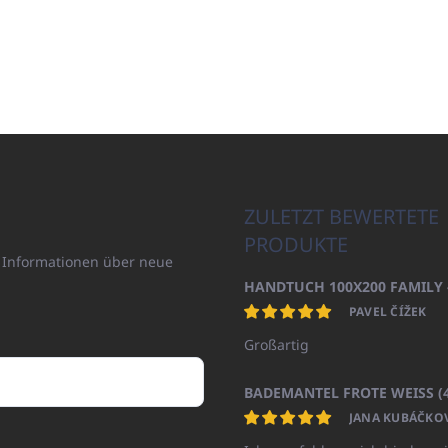
ZULETZT BEWERTETE
PRODUKTE
n Informationen über neue
PAVEL ČÍŽEK
Großartig
JANA KUBÁČKO