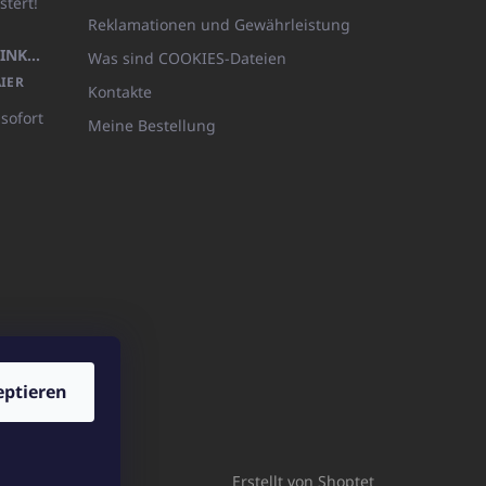
stert!
Reklamationen und Gewährleistung
KÖRPERLOTION 1L OLIVIA THINKS (NACHFÜLLBARE VERPACKUNG)
Was sind COOKIES-Dateien
IER
Kontakte
 sofort
Meine Bestellung
eptieren
ICATOshop.de
Erstellt von Shoptet