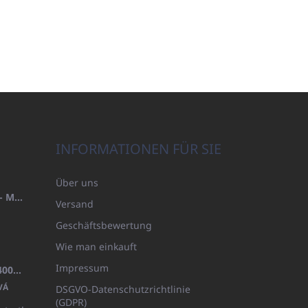
INFORMATIONEN FÜR SIE
Über uns
HANDTUCH 100X200 FAMILY - MARINEBLAU (480GR)
Versand
Geschäftsbewertung
Wie man einkauft
Impressum
BADEMANTEL FROTE WEISS (400GR)
VÁ
DSGVO-Datenschutzrichtlinie
(GDPR)