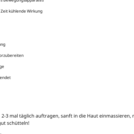
 des Bewegungsapparates
 Zeit kühlende Wirkung
ung
vorzubereiten
age
wendet
:
2-3 mal täglich auftragen, sanft in die Haut einmassieren
ut schütteln!