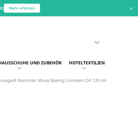
R)
✕
Mehr erfahren
WARENKORB LEEREN
WARENKORB
HAUSSCHUHE UND ZUBEHÖR
HOTELTEXTILIEN
HOTEL. AU
ssageöl Namman Muay Boxing Liniment Oil 120 ml