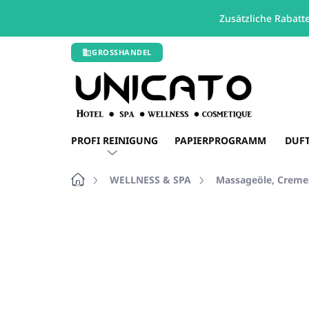
Zusätzliche Rabatt
Zum
GROSSHANDEL
Inhalt
springen
PROFI REINIGUNG
PAPIERPROGRAMM
DUF
Startseite
WELLNESS & SPA
Massageöle, Creme
1 Bewertung
Bewertungsdetails
MA