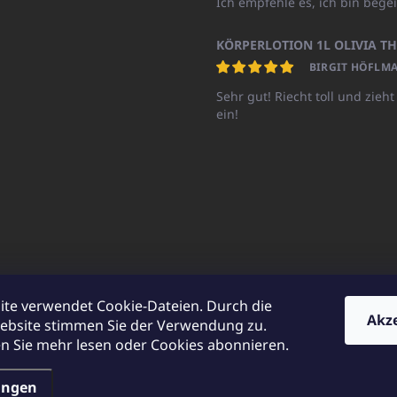
Ich empfehle es, ich bin begei
BIRGIT HÖFLMA
Sehr gut! Riecht toll und zieht
ein!
ite verwendet Cookie-Dateien. Durch die
Akz
ebsite stimmen Sie der Verwendung zu.
UNICATOshop.cz
UNICATO.at
UNICATO.hu
UNICATOshop.pl
UN
 Sie mehr lesen oder Cookies abonnieren.
ungen
en.
Cookie-Einstellungen ändern