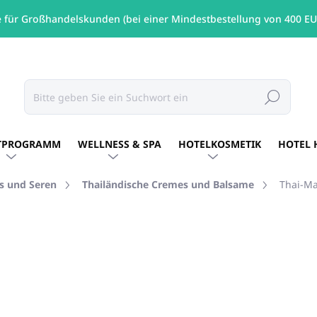
e für Großhandelskunden (bei einer Mindestbestellung von 400 EU
Suchen
TPROGRAMM
WELLNESS & SPA
HOTELKOSMETIK
HOTEL 
s und Seren
Thailändische Cremes und Balsame
Thai-Ma
RKE:
MUAY
€17,63
/ St
€14,33 ohne MwSt.
Verkaufspreis:
AUF LAGER
(18 ST)